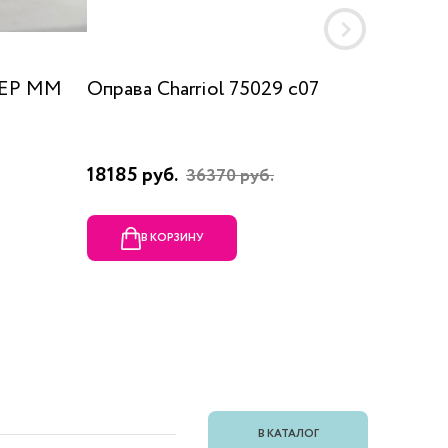
 EP MM
Оправа Charriol 75029 c07
Оправа
18185 руб.
23080 
36370 руб.
В КОРЗИНУ
В
В КАТАЛОГ