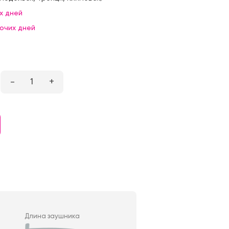
х дней
бочих дней
–
1
+
Длина заушника