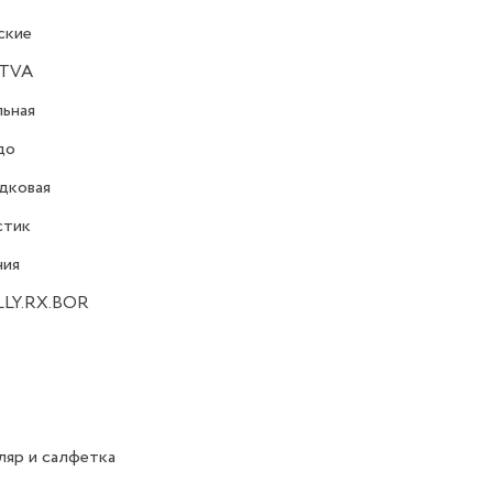
ские
TVA
ьная
до
дковая
стик
ния
LY.RX.BOR
яр и салфетка