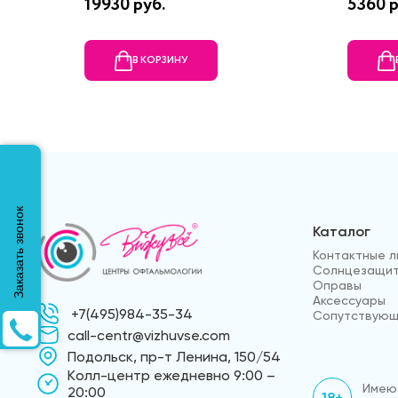
19930 руб.
5360 р
В КОРЗИНУ
Заказать звонок
Каталог
Контактные л
Солнцезащит
Оправы
Аксессуары
+7(495)984-35-34
Сопутствующ
call-centr@vizhuvse.com
Подольск, пр-т Ленина, 150/54
Kолл-центр ежедневно 9:00 –
Имеют
20:00
18+