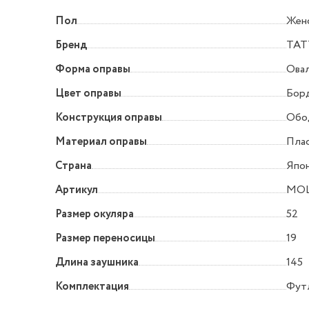
Пол
Жен
Бренд
TAT
Форма оправы
Овал
Цвет оправы
Бор
Конструкция оправы
Обо
Материал оправы
Пла
Страна
Япо
Артикул
MOL
Размер окуляра
52
Размер переносицы
19
Длина заушника
145
Комплектация
Футл