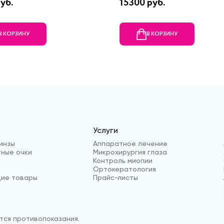
уб.
15300 руб.
В КОРЗИНУ
В КОРЗИНУ
Услуги
инзы
Аппаратное лечение
ные очки
Микрохирургия глаза
Контроль миопии
Ортокератология
ие товары
Прайс-листы
ся противопоказания.