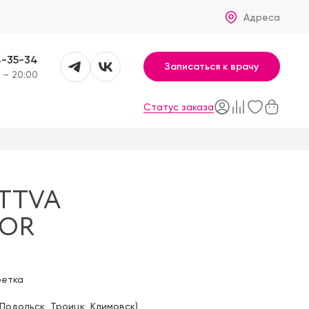
Адреса
4-35-34
Записаться к врачу
 – 20:00
Статус заказа
TTVA
BOR
фетка
Подольск
,
Троицк
,
Климовск
)