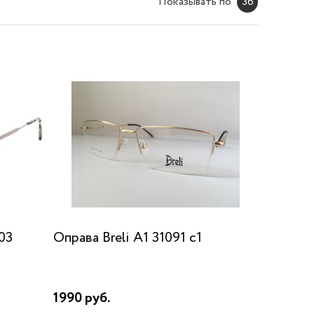
Показывать по
36
03
Оправа Breli A1 31091 c1
1990 руб.