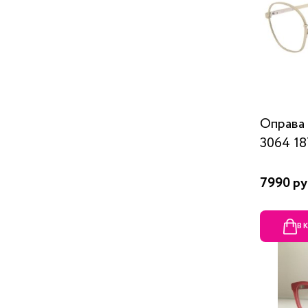
Оправа
3064 1
7990 ру
В 