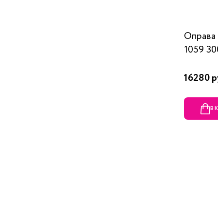
Оправ
1059 30
16280 р
В 