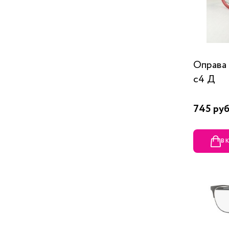
Оправа
c4 Д
745 руб
В 