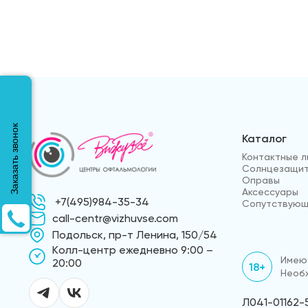
Заказать звонок
Каталог
Контактные л
Солнцезащит
Оправы
Аксессуары
+7(495)984-35-34
Сопутствующ
call-centr@vizhuvse.com
Подольск, пр-т Ленина, 150/54
Kолл-центр ежедневно 9:00 –
Имеют
20:00
18+
Необх
Л041-01162-