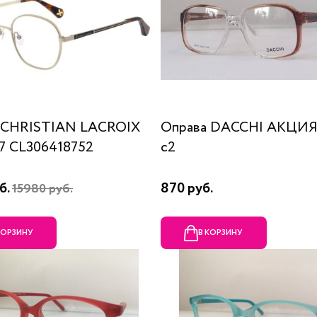
 CHRISTIAN LACROIX
Оправа DACCHI АКЦИЯ
87 CL306418752
c2
б.
870 руб.
15980 руб.
КОРЗИНУ
В КОРЗИНУ