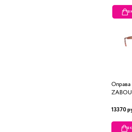
В
Оправ
ZABOU
13370 р
В 