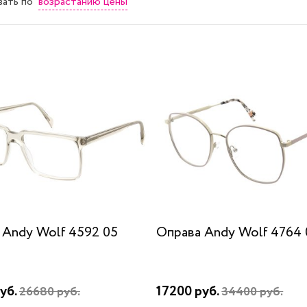
возрастанию цены
вать
по
 Andy Wolf 4592 05
Оправа Andy Wolf 4764 
уб.
17200 руб.
26680 руб.
34400 руб.