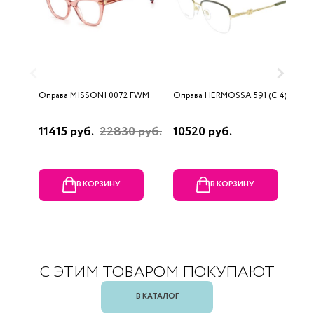
Оправа MISSONI 0072 FWM
Оправа HERMOSSA 591 (C 4)
О
0
11415 руб.
22830 руб.
10520 руб.
4
В КОРЗИНУ
В КОРЗИНУ
С ЭТИМ ТОВАРОМ ПОКУПАЮТ
В КАТАЛОГ