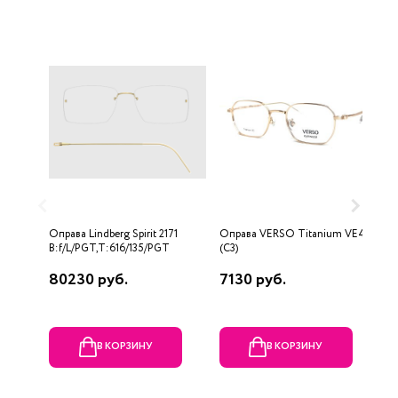
Оправа Lindberg Spirit 2171
Оправа VERSO Titanium VE422
О
B:f/L/PGT,T:616/135/PGT
(C3)
L
80230 руб.
7130 руб.
5
В КОРЗИНУ
В КОРЗИНУ