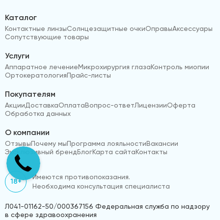
Каталог
Контактные линзы
Солнцезащитные очки
Оправы
Аксессуары
Сопутствующие товары
Услуги
Аппаратное лечение
Микрохирургия глаза
Контроль миопии
Ортокератология
Прайс-листы
Покупателям
Акции
Доставка
Оплата
Вопрос-ответ
Лицензии
Оферта
Обработка данных
О компании
Отзывы
Почему мы
Программа лояльности
Вакансии
Эксклюзивный бренд
Блог
Карта сайта
Контакты
Имеются противопоказания.
18+
Необходима консультация специалиста
Л041-01162-50/000367156 Федеральная служба по надзору
в сфере здравоохранения