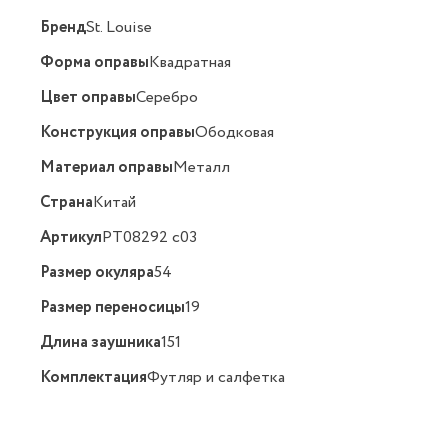
Бренд
St. Louise
Форма оправы
Квадратная
Цвет оправы
Серебро
Конструкция оправы
Ободковая
Материал оправы
Металл
Страна
Китай
Артикул
PT08292 c03
Размер окуляра
54
Размер переносицы
19
Длина заушника
151
Комплектация
Футляр и салфетка