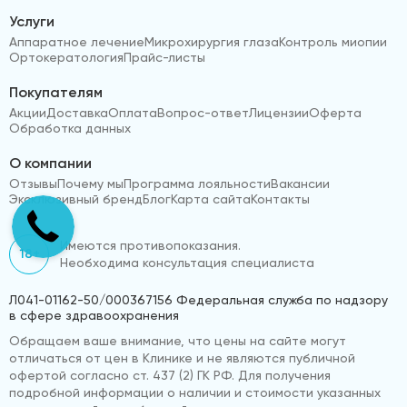
Услуги
Аппаратное лечение
Микрохирургия глаза
Контроль миопии
Ортокератология
Прайс-листы
Покупателям
Акции
Доставка
Оплата
Вопрос-ответ
Лицензии
Оферта
Обработка данных
О компании
Отзывы
Почему мы
Программа лояльности
Вакансии
Эксклюзивный бренд
Блог
Карта сайта
Контакты
Имеются противопоказания.
18+
Необходима консультация специалиста
Л041-01162-50/000367156 Федеральная служба по надзору
в сфере здравоохранения
Обращаем ваше внимание, что цены на сайте могут
отличаться от цен в Клинике и не являются публичной
офертой согласно ст. 437 (2) ГК РФ. Для получения
подробной информации о наличии и стоимости указанных