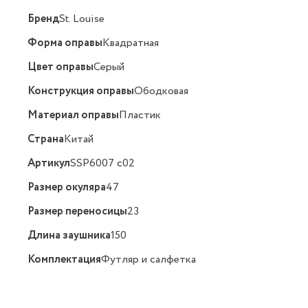
Бренд
St. Louise
Форма оправы
Квадратная
Цвет оправы
Серый
Конструкция оправы
Ободковая
Материал оправы
Пластик
Страна
Китай
Артикул
SSP6007 c02
Размер окуляра
47
Размер переносицы
23
Длина заушника
150
Комплектация
Футляр и салфетка