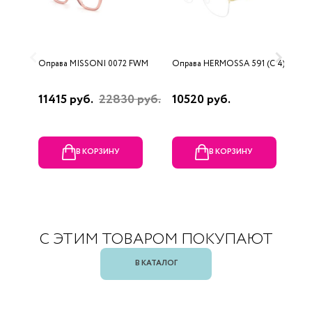
Оправа MISSONI 0072 FWM
Оправа HERMOSSA 591 (C 4)
О
0
11415 руб.
22830 руб.
10520 руб.
4
В КОРЗИНУ
В КОРЗИНУ
С ЭТИМ ТОВАРОМ ПОКУПАЮТ
В КАТАЛОГ