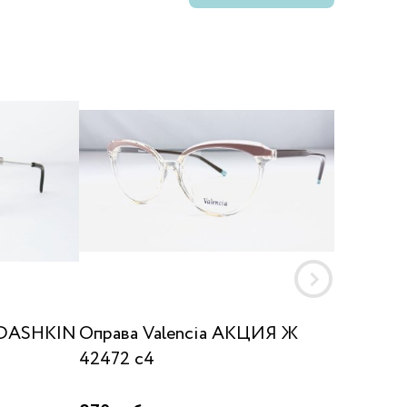
UDASHKIN
Оправа Valencia AKЦИЯ Ж
Оправ
42472 c4