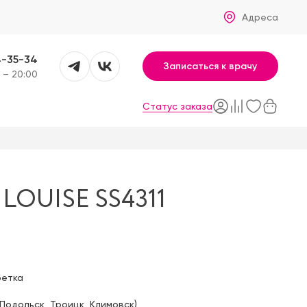
Адреса
4-35-34
Записаться к врачу
 – 20:00
Статус заказа
LOUISE SS4311
фетка
Подольск
,
Троицк
,
Климовск
)