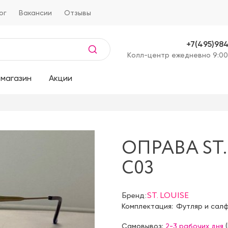
ог
Вакансии
Отзывы
+7(495)98
Kолл-центр ежедневно 9:00
магазин
Акции
ОПРАВА ST. 
C03
Бренд:
ST. LOUISE
Комплектация:
Футляр и сал
Самовывоз:
2-3 рабочих дня
(