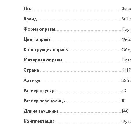
Пол
Жен
Бренд
St. L
Форма оправы
Круг
Цвет оправы
Фио
Конструкция оправы
Обо
Материал оправы
Пла
Страна
КН
Артикул
SS43
Размер окуляра
53
Размер переносицы
18
Длина заушника
140
Комплектация
Футл