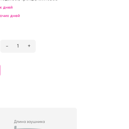
х дней
бочих дней
–
1
+
Длина заушника