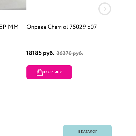
 EP MM
Оправа Charriol 75029 c07
Оправа
18185 руб.
23080 
36370 руб.
В КОРЗИНУ
В
В КАТАЛОГ