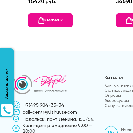
16420 руб.
36690 
В КОРЗИНУ
Заказать звонок
Каталог
Контактные л
Солнцезащит
Оправы
Аксессуары
+7(495)984-35-34
Сопутствующ
call-centr@vizhuvse.com
Подольск, пр-т Ленина, 150/54
Kолл-центр ежедневно 9:00 –
Имеют
20:00
18+