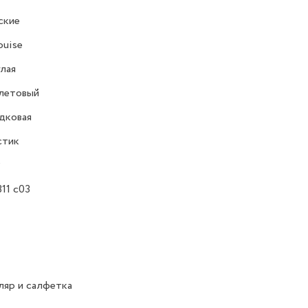
ские
ouise
лая
летовый
дковая
стик
Р
11 c03
яр и салфетка