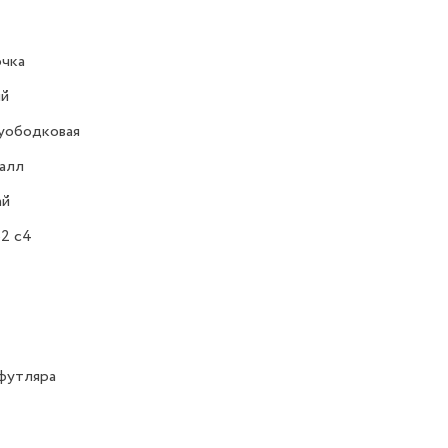
очка
ий
уободковая
алл
ай
2 c4
футляра