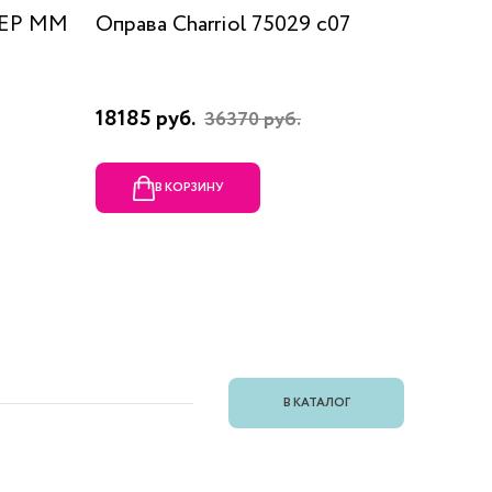
 EP MM
Оправа Charriol 75029 c07
Оправа
18185 руб.
23080 
36370 руб.
В КОРЗИНУ
В
В КАТАЛОГ