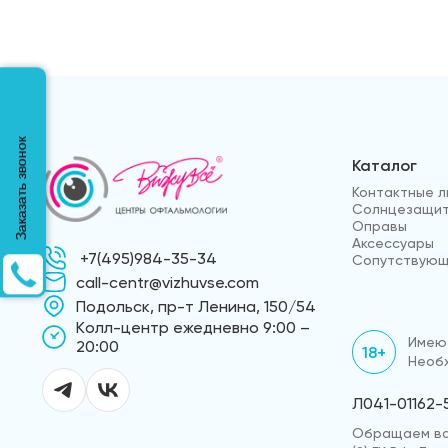
Заказать звонок
Каталог
Контактные л
Солнцезащит
Оправы
Аксессуары
+7(495)984-35-34
Сопутствующ
call-centr@vizhuvse.com
Подольск, пр-т Ленина, 150/54
Kолл-центр ежедневно 9:00 –
Имеют
20:00
18+
Необх
Л041-01162-
Обращаем ваш