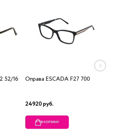
2 52/16
Оправа ESCADA F27 700
Оправа
24920 руб.
23690 
В КОРЗИНУ
В