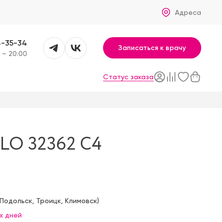
Адреса
4-35-34
Записаться к врачу
 – 20:00
Статус заказа
O 32362 C4
Подольск
,
Троицк
,
Климовск
)
х дней