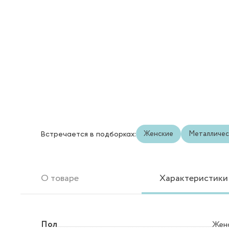
Женские
Металличес
Встречается в подборках:
О товаре
Характеристики
Пол
Жен