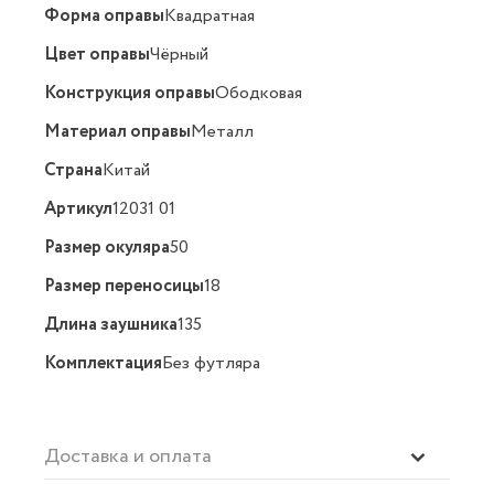
Форма оправы
Квадратная
Цвет оправы
Чёрный
Конструкция оправы
Ободковая
Материал оправы
Металл
Страна
Китай
Артикул
12031 01
Размер окуляра
50
Размер переносицы
18
Длина заушника
135
Комплектация
Без футляра
Доставка и оплата