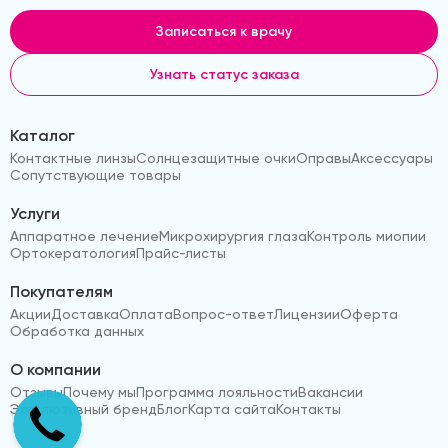
Записаться к врачу
Узнать статус заказа
Каталог
Контактные линзы
Солнцезащитные очки
Оправы
Аксессуары
Сопутствующие товары
Услуги
Аппаратное лечение
Микрохирургия глаза
Контроль миопии
Ортокератология
Прайс-листы
Покупателям
Акции
Доставка
Оплата
Вопрос-ответ
Лицензии
Оферта
Обработка данных
О компании
Отзывы
Почему мы
Программа лояльности
Вакансии
Эксклюзивный бренд
Блог
Карта сайта
Контакты