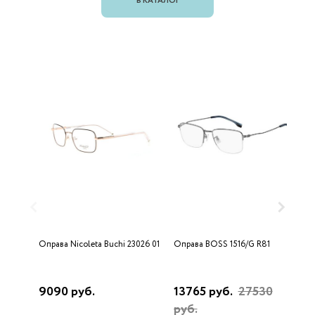
В КАТАЛОГ
Оправа Nicoleta Buchi 23026 01
Оправа BOSS 1516/G R81
О
L
9090 руб.
13765 руб.
27530
1
руб.