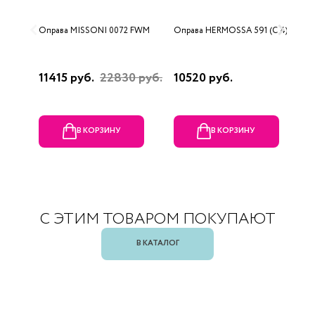
Оправа MISSONI 0072 FWM
Оправа HERMOSSA 591 (C 4)
О
0
11415 руб.
22830 руб.
10520 руб.
4
В КОРЗИНУ
В КОРЗИНУ
С ЭТИМ ТОВАРОМ ПОКУПАЮТ
В КАТАЛОГ