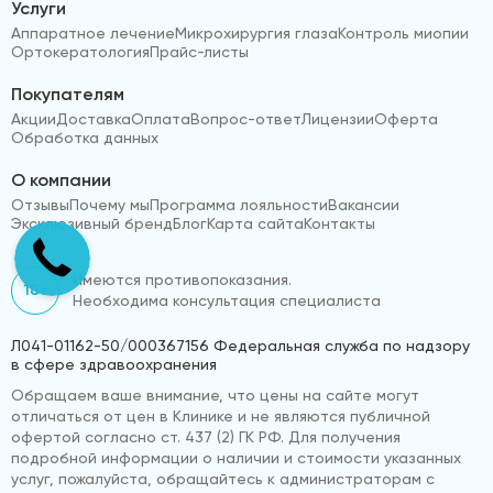
Услуги
Аппаратное лечение
Микрохирургия глаза
Контроль миопии
Ортокератология
Прайс-листы
Покупателям
Акции
Доставка
Оплата
Вопрос-ответ
Лицензии
Оферта
Обработка данных
О компании
Отзывы
Почему мы
Программа лояльности
Вакансии
Эксклюзивный бренд
Блог
Карта сайта
Контакты
Имеются противопоказания.
18+
Необходима консультация специалиста
Л041-01162-50/000367156 Федеральная служба по надзору
в сфере здравоохранения
Обращаем ваше внимание, что цены на сайте могут
отличаться от цен в Клинике и не являются публичной
офертой согласно ст. 437 (2) ГК РФ. Для получения
подробной информации о наличии и стоимости указанных
услуг, пожалуйста, обращайтесь к администраторам с