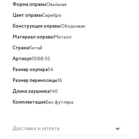
Форма оправы
Овальная
Цвет оправы
Серебро
Конструкция оправы
Ободковая
Материал оправы
Металл
Страна
Китай
Артикул
15168 02
Размер окуляра
54
Размер переносицы
16
Длина заушника
140
Комплектация
Без футляра
Доставка и оплата