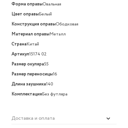
Форма оправы
Овальная
Цвет оправы
Белый
Конструкция оправы
Ободковая
Материал оправы
Металл
Страна
Китай
Артикул
15174 02
Размер окуляра
55
Размер переносицы
16
Длина заушника
140
Комплектация
Без футляра
Доставка и оплата