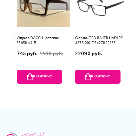
Оправа DACCHI детские
Оправа TED BAKER HADLEY
О
35658 c4 Д
4278 002 TB427800255
745 руб.
1490 руб.
22090 руб.
1
В КОРЗИНУ
В КОРЗИНУ