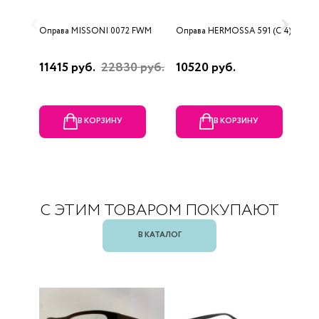
Оправа MISSONI 0072 FWM
Оправа HERMOSSA 591 (C 4)
О
0
11415 руб.
22830 руб.
10520 руб.
4
В КОРЗИНУ
В КОРЗИНУ
С ЭТИМ ТОВАРОМ ПОКУПАЮТ
В КАТАЛОГ