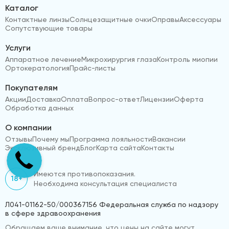
Каталог
Контактные линзы
Солнцезащитные очки
Оправы
Аксессуары
Сопутствующие товары
Услуги
Аппаратное лечение
Микрохирургия глаза
Контроль миопии
Ортокератология
Прайс-листы
Покупателям
Акции
Доставка
Оплата
Вопрос-ответ
Лицензии
Оферта
Обработка данных
О компании
Отзывы
Почему мы
Программа лояльности
Вакансии
Эксклюзивный бренд
Блог
Карта сайта
Контакты
Имеются противопоказания.
18+
Необходима консультация специалиста
Л041-01162-50/000367156 Федеральная служба по надзору
в сфере здравоохранения
Обращаем ваше внимание, что цены на сайте могут