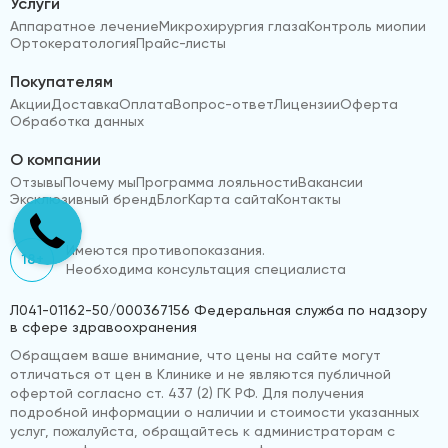
Услуги
Аппаратное лечение
Микрохирургия глаза
Контроль миопии
Ортокератология
Прайс-листы
Покупателям
Акции
Доставка
Оплата
Вопрос-ответ
Лицензии
Оферта
Обработка данных
О компании
Отзывы
Почему мы
Программа лояльности
Вакансии
Эксклюзивный бренд
Блог
Карта сайта
Контакты
Имеются противопоказания.
18+
Необходима консультация специалиста
Л041-01162-50/000367156 Федеральная служба по надзору
в сфере здравоохранения
Обращаем ваше внимание, что цены на сайте могут
отличаться от цен в Клинике и не являются публичной
офертой согласно ст. 437 (2) ГК РФ. Для получения
подробной информации о наличии и стоимости указанных
услуг, пожалуйста, обращайтесь к администраторам с