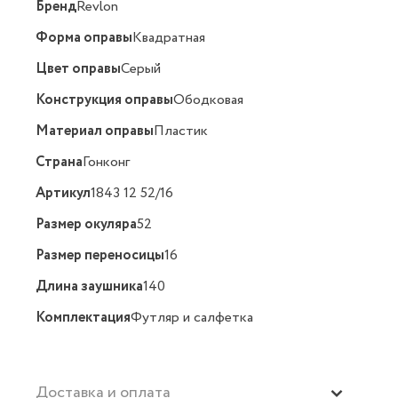
Бренд
Revlon
Форма оправы
Квадратная
Цвет оправы
Серый
Конструкция оправы
Ободковая
Материал оправы
Пластик
Страна
Гонконг
Артикул
1843 12 52/16
Размер окуляра
52
Размер переносицы
16
Длина заушника
140
Комплектация
Футляр и салфетка
Доставка и оплата