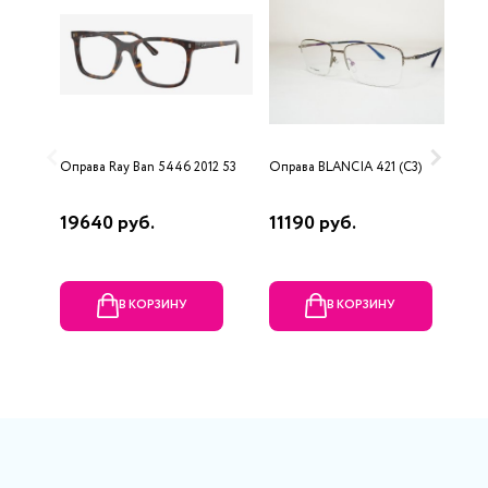
Оправа Ray Ban 5446 2012 53
Оправа BLANCIA 421 (C3)
О
4
19640 руб.
11190 руб.
8
В КОРЗИНУ
В КОРЗИНУ