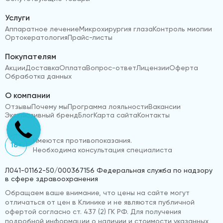
Услуги
Аппаратное лечение
Микрохирургия глаза
Контроль миопии
Ортокератология
Прайс-листы
Покупателям
Акции
Доставка
Оплата
Вопрос-ответ
Лицензии
Оферта
Обработка данных
О компании
Отзывы
Почему мы
Программа лояльности
Вакансии
Эксклюзивный бренд
Блог
Карта сайта
Контакты
Имеются противопоказания.
18+
Необходима консультация специалиста
Л041-01162-50/000367156 Федеральная служба по надзору
в сфере здравоохранения
Обращаем ваше внимание, что цены на сайте могут
отличаться от цен в Клинике и не являются публичной
офертой согласно ст. 437 (2) ГК РФ. Для получения
подробной информации о наличии и стоимости указанных