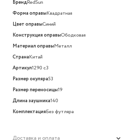
Бренд
RedSun
Форма оправы
Квадратная
Цвет оправы
Синий
Конструкция оправы
Ободковая
Материал оправы
Металл
Страна
Китай
Артикул
1290 c3
Размер окуляра
53
Размер переносицы
19
Длина заушника
140
Комплектация
Без футляра
Доставка и оплата