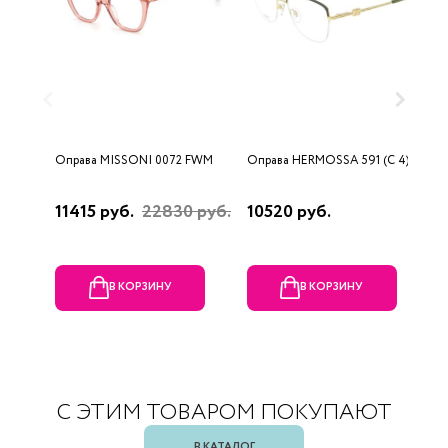
Оправа MISSONI 0072 FWM
Оправа HERMOSSA 591 (C 4)
О
0
11415 руб.
22830 руб.
10520 руб.
4
В КОРЗИНУ
В КОРЗИНУ
С ЭТИМ ТОВАРОМ ПОКУПАЮТ
В КАТАЛОГ