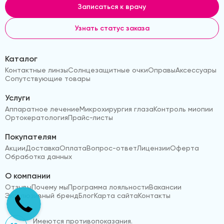
Записаться к врачу
Узнать статус заказа
Каталог
Контактные линзы
Солнцезащитные очки
Оправы
Аксессуары
Сопутствующие товары
Услуги
Аппаратное лечение
Микрохирургия глаза
Контроль миопии
Ортокератология
Прайс-листы
Покупателям
Акции
Доставка
Оплата
Вопрос-ответ
Лицензии
Оферта
Обработка данных
О компании
Отзывы
Почему мы
Программа лояльности
Вакансии
Эксклюзивный бренд
Блог
Карта сайта
Контакты
Имеются противопоказания.