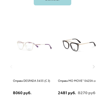
Оправа DESPADA 5455 (C 3)
Оправа MO MOVE* 0425A cA
О
5
8060 руб.
2481 руб.
8270 руб.
3