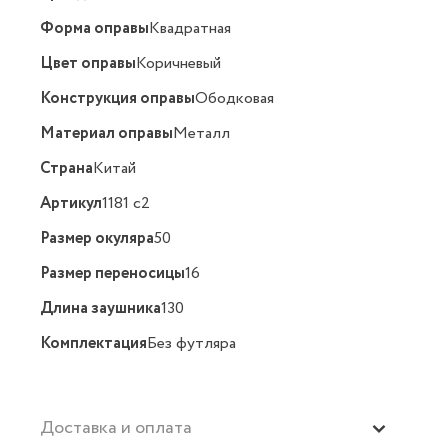
Форма оправы
Квадратная
Цвет оправы
Коричневый
Конструкция оправы
Ободковая
Материал оправы
Металл
Страна
Китай
Артикул
1181 с2
Размер окуляра
50
Размер переносицы
16
Длина заушника
130
Комплектация
Без футляра
Доставка и оплата