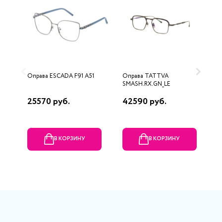
Оправа ESCADA F91 A51
Оправа TATTVA
О
SMASH.RX.GN_LE
0
25570 руб.
42590 руб.
1
В КОРЗИНУ
В КОРЗИНУ