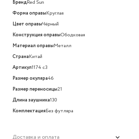
Бренд
Red Sun
Форма оправы
Круглая
Цвет оправы
Чёрный
Конструкция оправы
Ободковая
Материал оправы
Металл
Страна
Китай
Артикул
1174 с3
Размер окуляра
46
Размер переносицы
21
Длина заушника
130
Комплектация
Без футляра
Доставка и оплата