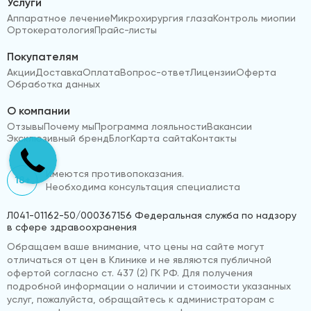
Услуги
Аппаратное лечение
Микрохирургия глаза
Контроль миопии
Ортокератология
Прайс-листы
Покупателям
Акции
Доставка
Оплата
Вопрос-ответ
Лицензии
Оферта
Обработка данных
О компании
Отзывы
Почему мы
Программа лояльности
Вакансии
Эксклюзивный бренд
Блог
Карта сайта
Контакты
Имеются противопоказания.
18+
Необходима консультация специалиста
Л041-01162-50/000367156 Федеральная служба по надзору
в сфере здравоохранения
Обращаем ваше внимание, что цены на сайте могут
отличаться от цен в Клинике и не являются публичной
офертой согласно ст. 437 (2) ГК РФ. Для получения
подробной информации о наличии и стоимости указанных
услуг, пожалуйста, обращайтесь к администраторам с