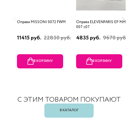
Оправа MISSONI 0072 FWM
Оправа ELEVENPARIS EP MM
О
007 c07
11415 руб.
22830 руб.
4835 руб.
9670 руб.
1
р
В КОРЗИНУ
В КОРЗИНУ
С ЭТИМ ТОВАРОМ ПОКУПАЮТ
В КАТАЛОГ