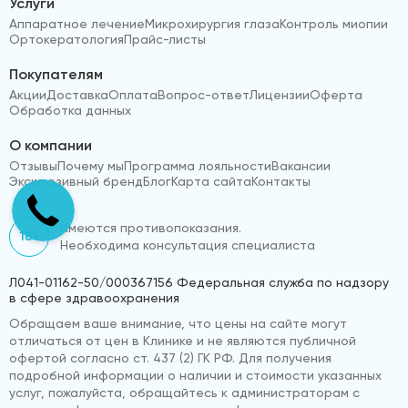
Услуги
Аппаратное лечение
Микрохирургия глаза
Контроль миопии
Ортокератология
Прайс-листы
Покупателям
Акции
Доставка
Оплата
Вопрос-ответ
Лицензии
Оферта
Обработка данных
О компании
Отзывы
Почему мы
Программа лояльности
Вакансии
Эксклюзивный бренд
Блог
Карта сайта
Контакты
Имеются противопоказания.
18+
Необходима консультация специалиста
Л041-01162-50/000367156 Федеральная служба по надзору
в сфере здравоохранения
Обращаем ваше внимание, что цены на сайте могут
отличаться от цен в Клинике и не являются публичной
офертой согласно ст. 437 (2) ГК РФ. Для получения
подробной информации о наличии и стоимости указанных
услуг, пожалуйста, обращайтесь к администраторам с