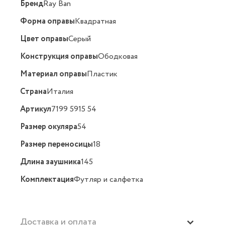
Бренд
Ray Ban
Форма оправы
Квадратная
Цвет оправы
Серый
Конструкция оправы
Ободковая
Материал оправы
Пластик
Страна
Италия
Артикул
7199 5915 54
Размер окуляра
54
Размер переносицы
18
Длина заушника
145
Комплектация
Футляр и салфетка
Доставка и оплата