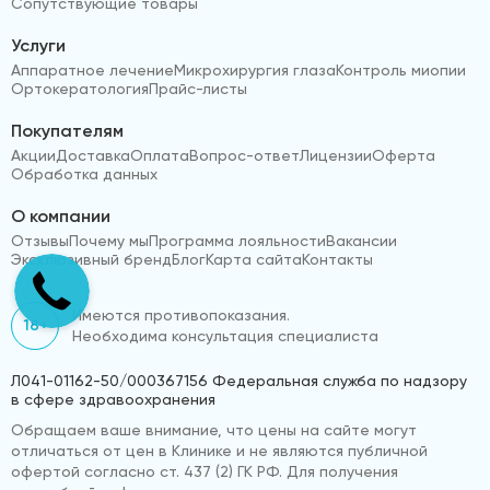
Сопутствующие товары
Услуги
Аппаратное лечение
Микрохирургия глаза
Контроль миопии
Ортокератология
Прайс-листы
Покупателям
Акции
Доставка
Оплата
Вопрос-ответ
Лицензии
Оферта
Обработка данных
О компании
Отзывы
Почему мы
Программа лояльности
Вакансии
Эксклюзивный бренд
Блог
Карта сайта
Контакты
Имеются противопоказания.
18+
Необходима консультация специалиста
Л041-01162-50/000367156 Федеральная служба по надзору
в сфере здравоохранения
Обращаем ваше внимание, что цены на сайте могут
отличаться от цен в Клинике и не являются публичной
офертой согласно ст. 437 (2) ГК РФ. Для получения