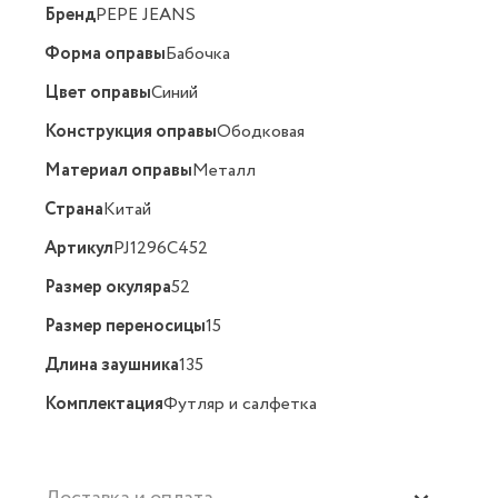
Бренд
PEPE JEANS
Форма оправы
Бабочка
Цвет оправы
Синий
Конструкция оправы
Ободковая
Материал оправы
Металл
Страна
Китай
Артикул
PJ1296C452
Размер окуляра
52
Размер переносицы
15
Длина заушника
135
Комплектация
Футляр и салфетка
Доставка и оплата