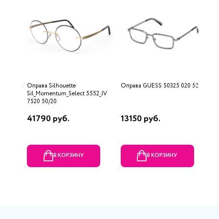
Оправа Silhouette
Оправа GUESS 50325 020 52
О
Sil_Momentum_Select 5552_JV
(C
7520 50/20
41790 руб.
13150 руб.
5
В КОРЗИНУ
В КОРЗИНУ