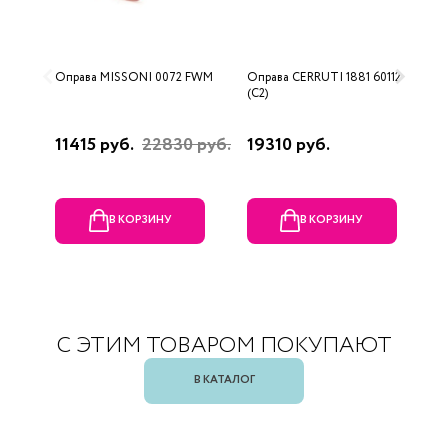
Оправа MISSONI 0072 FWM
Оправа CERRUTI 1881 60112
О
(C2)
(
11415 руб.
22830 руб.
19310 руб.
1
В КОРЗИНУ
В КОРЗИНУ
С ЭТИМ ТОВАРОМ ПОКУПАЮТ
В КАТАЛОГ