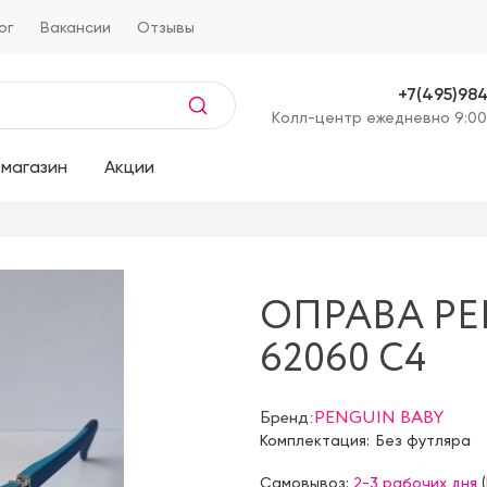
ог
Вакансии
Отзывы
+7(495)98
Kолл-центр ежедневно 9:00
магазин
Акции
ОПРАВА PE
62060 С4
Бренд:
PENGUIN BABY
Комплектация:
Без футляра
Самовывоз:
2-3 рабочих дня
(