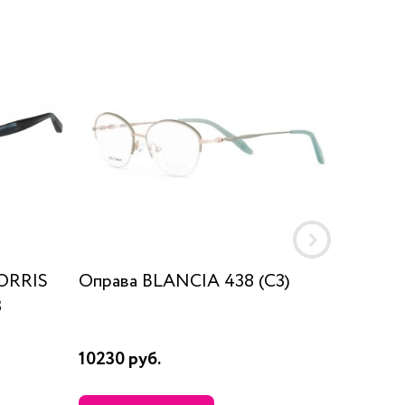
ORRIS
Оправа BLANCIA 438 (C3)
Оправа 
3
10230 руб.
7530 ру