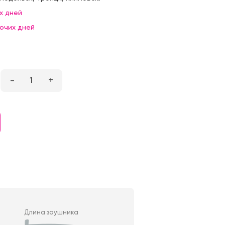
х дней
бочих дней
–
1
+
Длина заушника