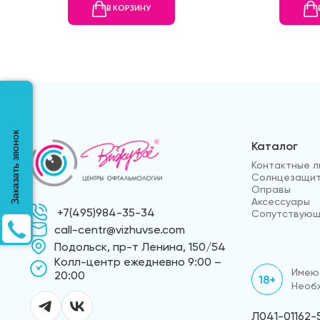
В КОРЗИНУ
Заказать звонок
Каталог
Контактные л
Солнцезащит
Оправы
Аксессуары
+7(495)984-35-34
Сопутствующ
call-centr@vizhuvse.com
Подольск, пр-т Ленина, 150/54
Kолл-центр ежедневно 9:00 –
Имеют
20:00
18+
Необх
Л041-01162-