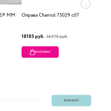
 EP MM
Оправа Charriol 75029 c07
Оправа
18185 руб.
23080 
36370 руб.
В КОРЗИНУ
В
В КАТАЛОГ