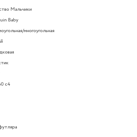
ство Мальчики
uin Baby
оугольная/многоугольная
ий
дковая
стик
Р
60 с4
футляра