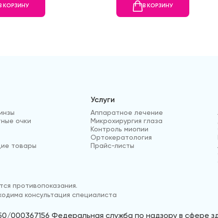
В КОРЗИНУ
В КОРЗИНУ
Услуги
инзы
Аппаратное лечение
ные очки
Микрохирургия глаза
Контроль миопии
Ортокератология
ие товары
Прайс-листы
ся противопоказания.
одима консультация специалиста
50/000367156 Федеральная служба по надзору в сфере 