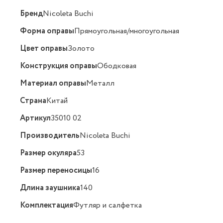
Бренд
Nicoleta Buchi
Форма оправы
Прямоугольная/многоугольная
Цвет оправы
Золото
Конструкция оправы
Ободковая
Материал оправы
Металл
Страна
Китай
Артикул
35010 02
Производитель
Nicoleta Buchi
Размер окуляра
53
Размер переносицы
16
Длина заушника
140
Комплектация
Футляр и салфетка