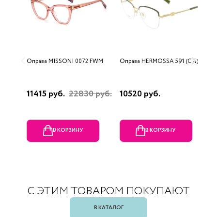
Оправа MISSONI 0072 FWM
Оправа HERMOSSA 591 (C 4)
О
0
11415 руб.
22830 руб.
10520 руб.
4
В КОРЗИНУ
В КОРЗИНУ
С ЭТИМ ТОВАРОМ ПОКУПАЮТ
В КАТАЛОГ