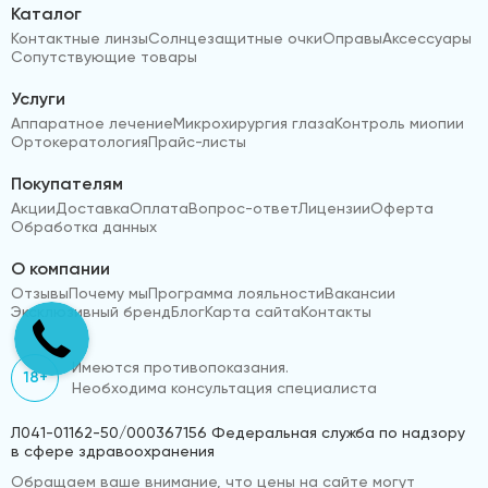
Каталог
Контактные линзы
Солнцезащитные очки
Оправы
Аксессуары
Сопутствующие товары
Услуги
Аппаратное лечение
Микрохирургия глаза
Контроль миопии
Ортокератология
Прайс-листы
Покупателям
Акции
Доставка
Оплата
Вопрос-ответ
Лицензии
Оферта
Обработка данных
О компании
Отзывы
Почему мы
Программа лояльности
Вакансии
Эксклюзивный бренд
Блог
Карта сайта
Контакты
Имеются противопоказания.
18+
Необходима консультация специалиста
Л041-01162-50/000367156 Федеральная служба по надзору
в сфере здравоохранения
Обращаем ваше внимание, что цены на сайте могут