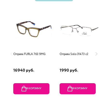
Оправа FURLA 763 9MG
Оправа Solo 31473 c2
О
D
16940 руб.
1990 руб.
9
В КОРЗИНУ
В КОРЗИНУ