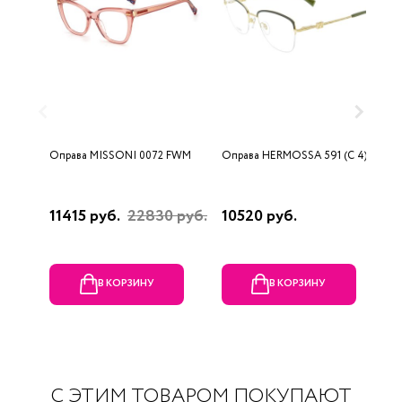
Оправа MISSONI 0072 FWM
Оправа HERMOSSA 591 (C 4)
О
0
11415 руб.
22830 руб.
10520 руб.
4
В КОРЗИНУ
В КОРЗИНУ
С ЭТИМ ТОВАРОМ ПОКУПАЮТ