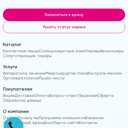
Записаться к врачу
Узнать статус заказа
Каталог
Контактные линзы
Солнцезащитные очки
Оправы
Аксессуары
Сопутствующие товары
Услуги
Аппаратное лечение
Микрохирургия глаза
Контроль миопии
Ортокератология
Прайс-листы
Покупателям
Акции
Доставка
Оплата
Вопрос-ответ
Лицензии
Оферта
Обработка данных
О компании
Отзывы
Почему мы
Программа лояльности
Вакансии
Эксклюзивный бренд
Блог
Карта сайта
Контакты