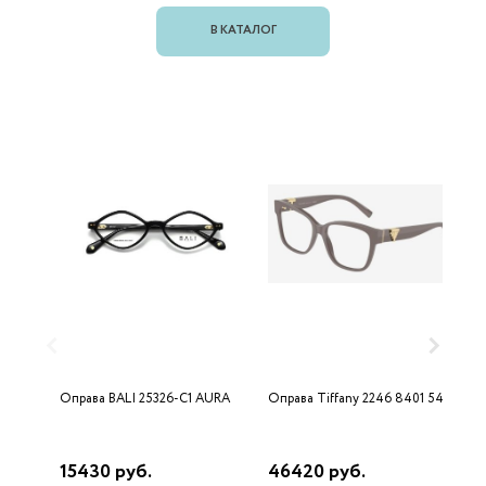
В КАТАЛОГ
Оправа BALI 25326-C1 AURA
Оправа Tiffany 2246 8401 54
О
15430 руб.
46420 руб.
2