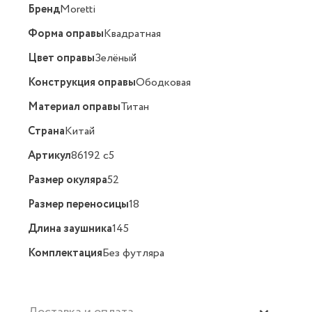
Бренд
Moretti
Форма оправы
Квадратная
Цвет оправы
Зелёный
Конструкция оправы
Ободковая
Материал оправы
Титан
Страна
Китай
Артикул
86192 c5
Размер окуляра
52
Размер переносицы
18
Длина заушника
145
Комплектация
Без футляра
Доставка и оплата