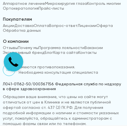
Аппаратное лечение
Микрохирургия глаза
Контроль миопии
Ортокератология
Прайс-листы
Покупателям
Акции
Доставка
Оплата
Вопрос-ответ
Лицензии
Оферта
Обработка данных
О компании
Отзывы
Почему мы
Программа лояльности
Вакансии
Эксклюзивный бренд
Блог
Карта сайта
Контакты
Имеются противопоказания.
18+
Необходима консультация специалиста
Л041-01162-50/000367156 Федеральная служба по надзору
в сфере здравоохранения
Обращаем ваше внимание, что цены на сайте могут
отличаться от цен в Клинике и не являются публичной
офертой согласно ст. 437 (2) ГК РФ. Для получения
подробной информации о наличии и стоимости указанных
услуг, пожалуйста, обращайтесь к администраторам с
помощью формы связи или по телефонам.