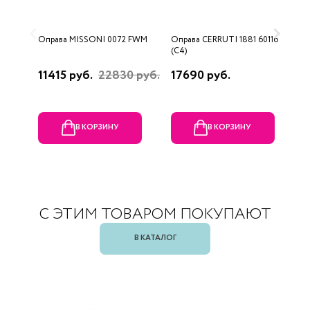
Оправа MISSONI 0072 FWM
Оправа CERRUTI 1881 60116
О
(C4)
(
11415 руб.
22830 руб.
17690 руб.
1
В КОРЗИНУ
В КОРЗИНУ
С ЭТИМ ТОВАРОМ ПОКУПАЮТ
В КАТАЛОГ