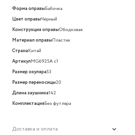
Форма оправы
Бабочка
Цвет оправы
Чёрный
Конструкция оправы
Ободковая
Материал оправы
Пластик
Страна
Китай
Артикул
MG6925A c1
Размер окуляра
53
Размер переносицы
20
Длина заушника
142
Комплектация
Без футляра
Доставка и оплата