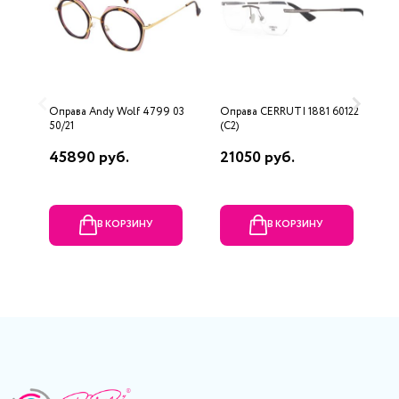
Оправа Andy Wolf 4799 03
Оправа CERRUTI 1881 60122
О
50/21
(C2)
5
45890 руб.
21050 руб.
1
В КОРЗИНУ
В КОРЗИНУ