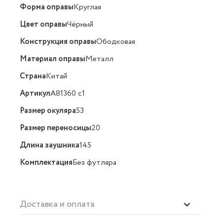
Форма оправы
Круглая
Цвет оправы
Чёрный
Конструкция оправы
Ободковая
Материал оправы
Металл
Страна
Китай
Артикул
A81360 c1
Размер окуляра
53
Размер переносицы
20
Длина заушника
145
Комплектация
Без футляра
Доставка и оплата