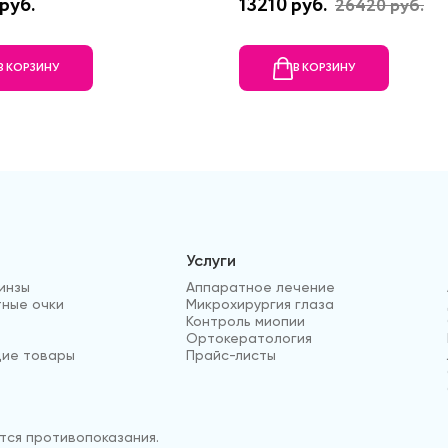
руб.
13210 руб.
26420 руб.
В КОРЗИНУ
В КОРЗИНУ
Услуги
инзы
Аппаратное лечение
ные очки
Микрохирургия глаза
Контроль миопии
Ортокератология
ие товары
Прайс-листы
ся противопоказания.