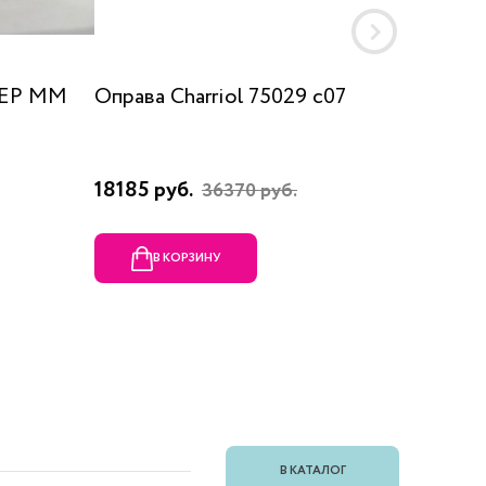
 EP MM
Оправа Charriol 75029 c07
Оправа
18185 руб.
23080 
36370 руб.
В КОРЗИНУ
В
В КАТАЛОГ