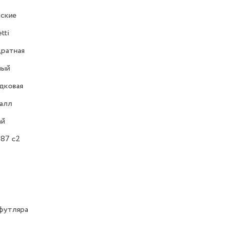
ские
tti
ратная
ный
дковая
алл
ай
87 c2
футляра