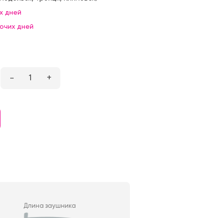
х дней
бочих дней
–
1
+
Длина заушника