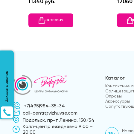
11340 руб.
12060 
В КОРЗИНУ
Заказать звонок
Каталог
Контактные л
Солнцезащит
Оправы
Аксессуары
+7(495)984-35-34
Сопутствующ
call-centr@vizhuvse.com
Подольск, пр-т Ленина, 150/54
Kолл-центр ежедневно 9:00 –
Имеют
20:00
18+