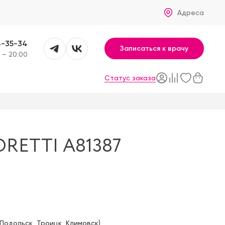
Адреса
4-35-34
Записаться к врачу
 – 20:00
Статус заказа
RETTI A81387
Подольск
,
Троицк
,
Климовск
)