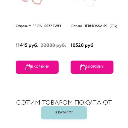
Оправа MISSONI 0072 FWM
Оправа HERMOSSA 591 (C 4)
О
0
11415 руб.
22830 руб.
10520 руб.
4
В КОРЗИНУ
В КОРЗИНУ
С ЭТИМ ТОВАРОМ ПОКУПАЮТ
В КАТАЛОГ