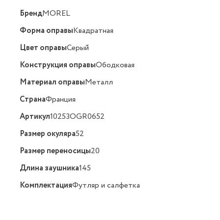
Бренд
MOREL
Форма оправы
Квадратная
Цвет оправы
Серый
Конструкция оправы
Ободковая
Материал оправы
Металл
Страна
Франция
Артикул
10253OGR0652
Размер окуляра
52
Размер переносицы
20
Длина заушника
145
Комплектация
Футляр и салфетка