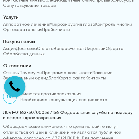
Сопутствующие товары
Услуги
Аппаратное лечение
Микрохирургия глаза
Контроль миопии
Ортокератология
Прайс-листы
Покупателям
Акции
Доставка
Оплата
Вопрос-ответ
Лицензии
Оферта
Обработка данных
О компании
Отзывы
Почему мы
Программа лояльности
Вакансии
Эксклюзивный бренд
Блог
Карта сайта
Контакты
Имеются противопоказания.
18+
Необходима консультация специалиста
Л041-01162-50/000367156 Федеральная служба по надзору
в сфере здравоохранения
Обращаем ваше внимание, что цены на сайте могут
отличаться от цен в Клинике и не являются публичной
офертой согласно ст. 437 (2) ГК РФ. Для получения