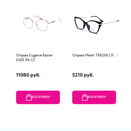
Оправа Eugenie Ratner
Оправа Merel TR8206 C11
О
JUDE.RX.C3
11080 руб.
5210 руб.
3
В КОРЗИНУ
В КОРЗИНУ