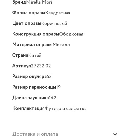
Бренд
Mirella Mori
Форма оправы
Квадратная
Цвет оправы
Коричневый
Конструкция оправы
Ободковая
Материал оправы
Металл
Страна
Китай
Артикул
27232 02
Размер окуляра
53
Размер переносицы
19
Длина заушника
142
Комплектация
Футляр и салфетка
Доставка и оплата