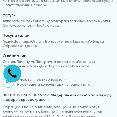
Контактные линзы
Солнцезащитные очки
Оправы
Аксессуары
Сопутствующие товары
Услуги
Аппаратное лечение
Микрохирургия глаза
Контроль миопии
Ортокератология
Прайс-листы
Покупателям
Акции
Доставка
Оплата
Вопрос-ответ
Лицензии
Оферта
Обработка данных
О компании
Отзывы
Почему мы
Программа лояльности
Вакансии
Эксклюзивный бренд
Блог
Карта сайта
Контакты
Имеются противопоказания.
18+
Необходима консультация специалиста
Л041-01162-50/000367156 Федеральная служба по надзору
в сфере здравоохранения
Обращаем ваше внимание, что цены на сайте могут
отличаться от цен в Клинике и не являются публичной
офертой согласно ст. 437 (2) ГК РФ. Для получения