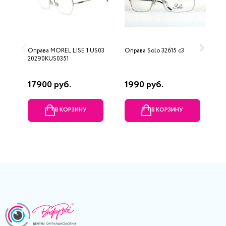
Оправа MOREL LISE 1 US03
Оправа Solo 32615 c3
О
20290KUS0351
17900 руб.
1990 руб.
5
В КОРЗИНУ
В КОРЗИНУ