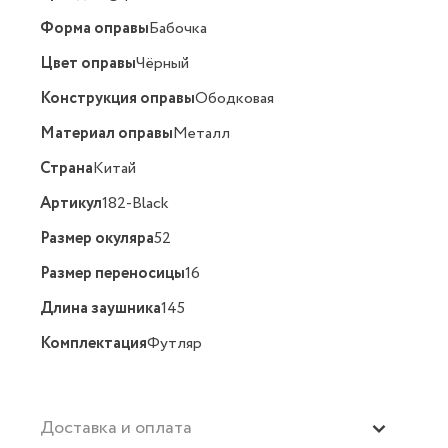
Форма оправы
Бабочка
Цвет оправы
Чёрный
Конструкция оправы
Ободковая
Материал оправы
Металл
Страна
Китай
Артикул
182-Black
Размер окуляра
52
Размер переносицы
16
Длина заушника
145
Комплектация
Футляр
Доставка и оплата