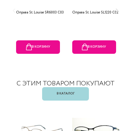
Оправа St. Louise SR6003 C03
Оправа St. Louise SL1220 C02
О
В КОРЗИНУ
В КОРЗИНУ
С ЭТИМ ТОВАРОМ ПОКУПАЮТ
В КАТАЛОГ