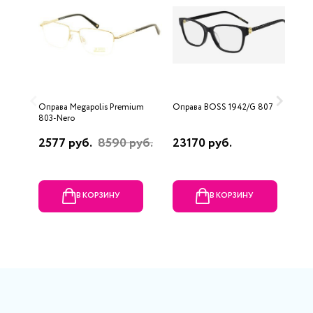
Оправа Megapolis Premium
Оправа BOSS 1942/G 807
О
803-Nero
5
2577 руб.
8590 руб.
23170 руб.
2
В КОРЗИНУ
В КОРЗИНУ