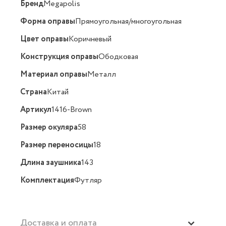
Бренд
Megapolis
Форма оправы
Прямоугольная/многоугольная
Цвет оправы
Коричневый
Конструкция оправы
Ободковая
Материал оправы
Металл
Страна
Китай
Артикул
1416-Brown
Размер окуляра
58
Размер переносицы
18
Длина заушника
143
Комплектация
Футляр
Доставка и оплата