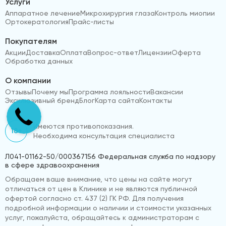
Услуги
Аппаратное лечение
Микрохирургия глаза
Контроль миопии
Ортокератология
Прайс-листы
Покупателям
Акции
Доставка
Оплата
Вопрос-ответ
Лицензии
Оферта
Обработка данных
О компании
Отзывы
Почему мы
Программа лояльности
Вакансии
Эксклюзивный бренд
Блог
Карта сайта
Контакты
Имеются противопоказания.
18+
Необходима консультация специалиста
Л041-01162-50/000367156 Федеральная служба по надзору
в сфере здравоохранения
Обращаем ваше внимание, что цены на сайте могут
отличаться от цен в Клинике и не являются публичной
офертой согласно ст. 437 (2) ГК РФ. Для получения
подробной информации о наличии и стоимости указанных
услуг, пожалуйста, обращайтесь к администраторам с