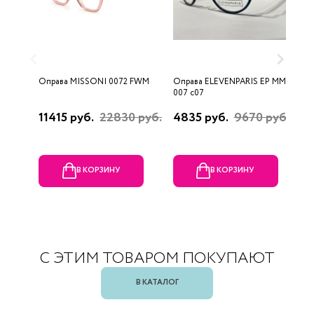
Оправа MISSONI 0072 FWM
Оправа ELEVENPARIS EP MM
О
007 c07
11415 руб.
22830 руб.
4835 руб.
9670 руб.
1
р
В КОРЗИНУ
В КОРЗИНУ
С ЭТИМ ТОВАРОМ ПОКУПАЮТ
В КАТАЛОГ