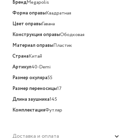
Бренд
Megapolis
Форма оправы
Квадратная
Цвет оправы
Гавана
Конструкция оправы
Ободковая
Материал оправы
Пластик
Страна
Китай
Артикул
40-Demi
Размер окуляра
55
Размер переносицы
17
Длина заушника
145
Комплектация
Футляр
Доставка и оплата