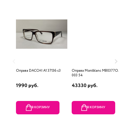
Оправа DACCHI A1 37136 c3
Оправа Montblanc MB0377OJ-
О
003 54
E
1990 руб.
43330 руб.
1
В КОРЗИНУ
В КОРЗИНУ