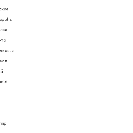
ские
polis
лая
ото
дковая
алл
ай
Gold
ляр