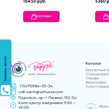
16450 руб.
5360 р
В КОРЗИНУ
Заказать звонок
Каталог
Контактные л
Солнцезащит
Оправы
Аксессуары
+7(495)984-35-34
Сопутствующ
call-centr@vizhuvse.com
Подольск, пр-т Ленина, 150/54
Kолл-центр ежедневно 9:00 –
Имеют
20:00
18+