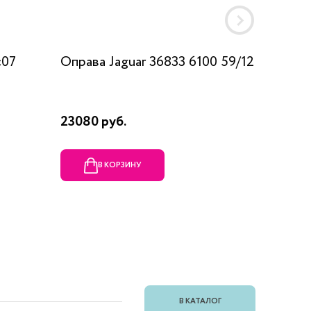
c07
Оправа Jaguar 36833 6100 59/12
Оправа
23080 руб.
1990 ру
В КОРЗИНУ
В
В КАТАЛОГ