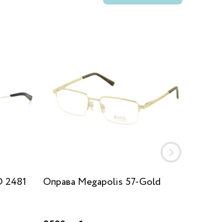
D 2481
Оправа Megapolis 57-Gold
Оправа 
5561_O