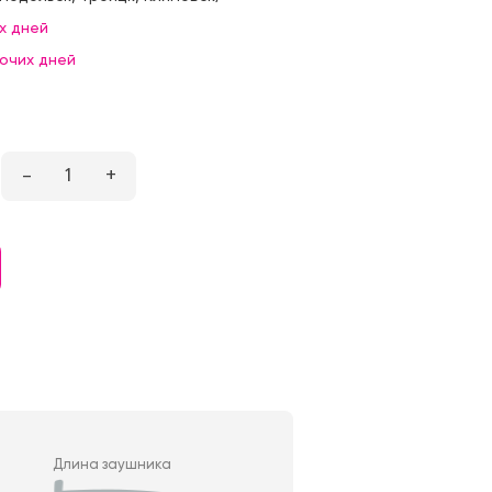
х дней
бочих дней
–
1
+
Длина заушника