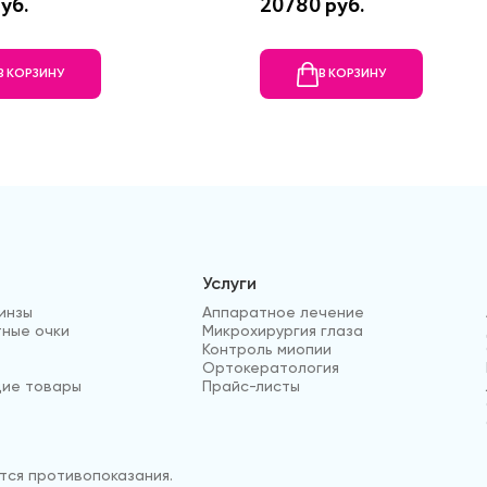
уб.
20780 руб.
В КОРЗИНУ
В КОРЗИНУ
Услуги
инзы
Аппаратное лечение
ные очки
Микрохирургия глаза
Контроль миопии
Ортокератология
ие товары
Прайс-листы
ся противопоказания.