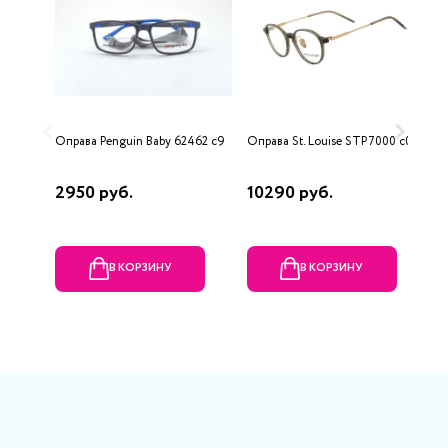
Оправа Penguin Baby 62462 c9
Оправа St. Louise STP7000 c02
О
2950 руб.
10290 руб.
5
В КОРЗИНУ
В КОРЗИНУ