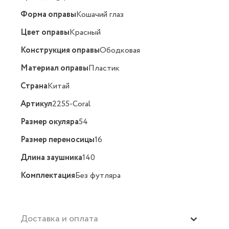
Форма оправы
Кошачий глаз
Цвет оправы
Красный
Конструкция оправы
Ободковая
Материал оправы
Пластик
Страна
Китай
Артикул
2255-Coral
Размер окуляра
54
Размер переносицы
16
Длина заушника
140
Комплектация
Без футляра
Доставка и оплата