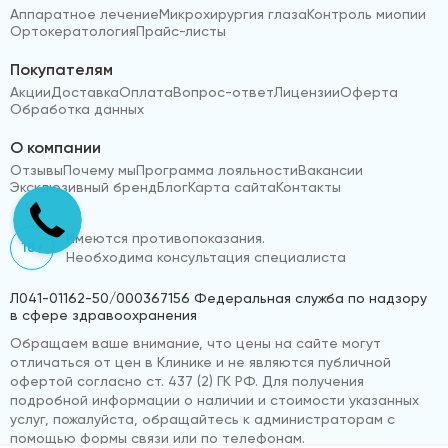
Аппаратное лечение
Микрохирургия глаза
Контроль миопии
Ортокератология
Прайс-листы
Покупателям
Акции
Доставка
Оплата
Вопрос-ответ
Лицензии
Оферта
Обработка данных
О компании
Отзывы
Почему мы
Программа лояльности
Вакансии
Эксклюзивный бренд
Блог
Карта сайта
Контакты
Имеются противопоказания.
18+
Необходима консультация специалиста
Л041-01162-50/000367156 Федеральная служба по надзору
в сфере здравоохранения
Обращаем ваше внимание, что цены на сайте могут
отличаться от цен в Клинике и не являются публичной
офертой согласно ст. 437 (2) ГК РФ. Для получения
подробной информации о наличии и стоимости указанных
услуг, пожалуйста, обращайтесь к администраторам с
помощью формы связи или по телефонам.