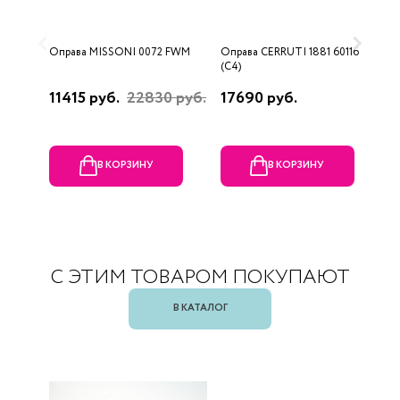
Оправа MISSONI 0072 FWM
Оправа CERRUTI 1881 60116
О
(C4)
(
11415 руб.
22830 руб.
17690 руб.
1
В КОРЗИНУ
В КОРЗИНУ
С ЭТИМ ТОВАРОМ ПОКУПАЮТ
В КАТАЛОГ