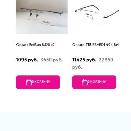
Оправа RedSun 8528 с2
Оправа TRUSSARDI 494 8H5
О
3
1095 руб.
3650 руб.
11425 руб.
22850
1
руб.
В КОРЗИНУ
В КОРЗИНУ