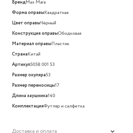
Бренд
Max Mara
Форма оправы
Квадратная
Цвет оправы
Чёрный
Конструкция оправы
Ободковая
Материал оправы
Пластик
Страна
Китай
Артикул
5058 001 53
Размер окуляра
53
Размер переносицы
17
Длина заушника
140
Комплектация
Футляр и салфетка
Доставка и оплата