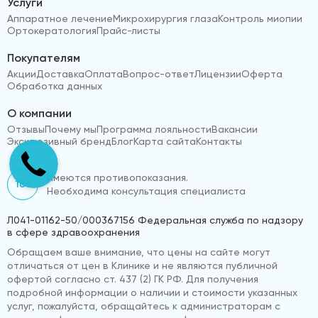
Услуги
Аппаратное лечение
Микрохирургия глаза
Контроль миопии
Ортокератология
Прайс-листы
Покупателям
Акции
Доставка
Оплата
Вопрос-ответ
Лицензии
Оферта
Обработка данных
О компании
Отзывы
Почему мы
Программа лояльности
Вакансии
Эксклюзивный бренд
Блог
Карта сайта
Контакты
Имеются противопоказания.
18+
Необходима консультация специалиста
Л041-01162-50/000367156 Федеральная служба по надзору
в сфере здравоохранения
Обращаем ваше внимание, что цены на сайте могут
отличаться от цен в Клинике и не являются публичной
офертой согласно ст. 437 (2) ГК РФ. Для получения
подробной информации о наличии и стоимости указанных
услуг, пожалуйста, обращайтесь к администраторам с