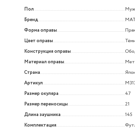
Пол
Муж
Бренд
MA
Форма оправы
Прям
Цвет оправы
Тём
Конструкция оправы
Обо
Материал оправы
Мет
Страна
Япо
Артикул
M31
Размер окуляра
47
Размер переносицы
21
Длина заушника
145
Комплектация
Футл