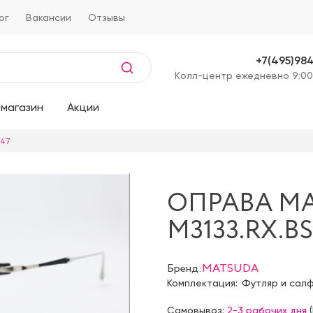
ог
Вакансии
Отзывы
+7(495)98
Kолл-центр ежедневно 9:00
магазин
Акции
.47
ОПРАВА M
M3133.RX.B
Бренд:
MATSUDA
Комплектация:
Футляр и сал
Самовывоз:
2-3 рабочих дня
(