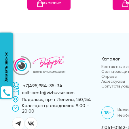
В КОРЗИНУ
Заказать звонок
Каталог
Контактные л
Солнцезащит
Оправы
Аксессуары
+7(495)984-35-34
Сопутствующ
call-centr@vizhuvse.com
Подольск, пр-т Ленина, 150/54
Kолл-центр ежедневно 9:00 –
Имеют
20:00
18+
Необх
Л041-01162-