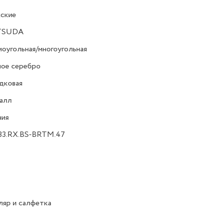
ские
TSUDA
оугольная/многоугольная
ное серебро
дковая
алл
ния
33.RX.BS-BRTM.47
яр и салфетка