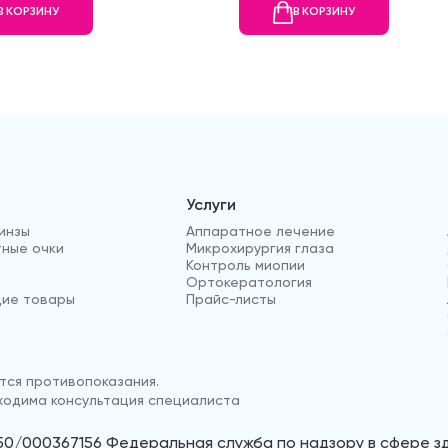
В КОРЗИНУ
В КОРЗИНУ
Услуги
инзы
Аппаратное лечение
ные очки
Микрохирургия глаза
Контроль миопии
Ортокератология
ие товары
Прайс-листы
ся противопоказания.
одима консультация специалиста
50/000367156 Федеральная служба по надзору в сфере 