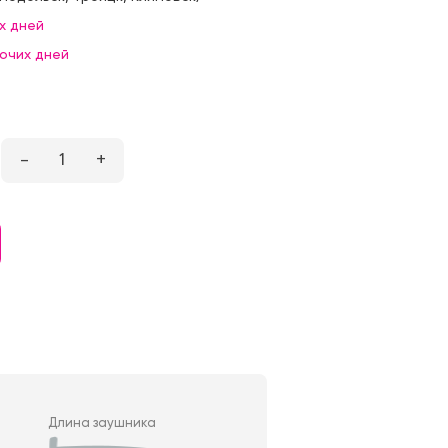
х дней
бочих дней
–
1
+
Длина заушника