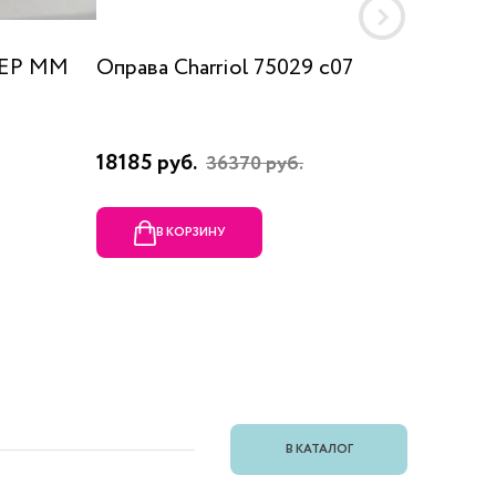
 EP MM
Оправа Charriol 75029 c07
Оправа
18185 руб.
23080 
36370 руб.
В КОРЗИНУ
В
В КАТАЛОГ