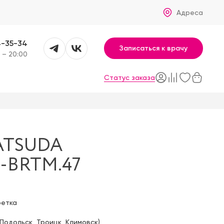
Адреса
4-35-34
Записаться к врачу
 – 20:00
Статус заказа
ATSUDA
S-BRTM.47
фетка
Подольск
,
Троицк
,
Климовск
)