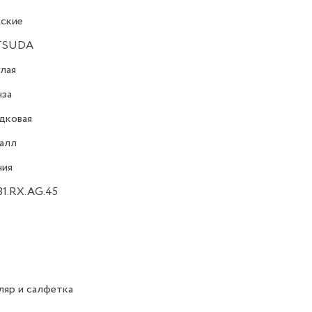
ские
TSUDA
лая
нза
дковая
алл
ния
31.RX.AG.45
яр и салфетка