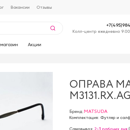
ог
Вакансии
Отзывы
+7(495)98
Kолл-центр ежедневно 9:00
магазин
Акции
ОПРАВА M
M3131.RX.AG
Бренд:
MATSUDA
Комплектация:
Футляр и сал
Самовывоз:
2-3 рабочих дня
(