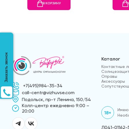
В КОРЗИНУ
Заказать звонок
Каталог
Контактные л
Солнцезащит
Оправы
Аксессуары
+7(495)984-35-34
Сопутствующ
call-centr@vizhuvse.com
Подольск, пр-т Ленина, 150/54
Kолл-центр ежедневно 9:00 –
Имеют
20:00
18+
Необх
Л041-01162-