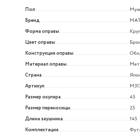
Пол
Муж
Бренд
MA
Форма оправы
Круг
Цвет оправы
Бро
Конструкция оправы
Обо
Материал оправы
Мет
Страна
Япо
Артикул
M31
Размер окуляра
45
Размер переносицы
25
Длина заушника
145
Комплектация
Футл