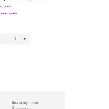
х дней
бочих дней
–
1
+
Длина заушника