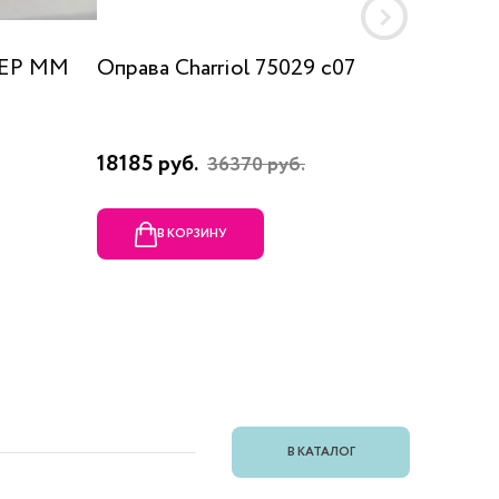
 EP MM
Оправа Charriol 75029 c07
Оправа
18185 руб.
23080 
36370 руб.
В КОРЗИНУ
В
В КАТАЛОГ