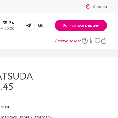
Адреса
4-35-34
Записаться к врачу
 – 20:00
Статус заказа
ATSUDA
.45
фетка
Подольск
,
Троицк
,
Климовск
)