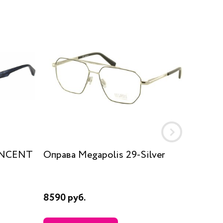
INCENT
Оправа Megapolis 29-Silver
Оправа
5
8590 руб.
22200 