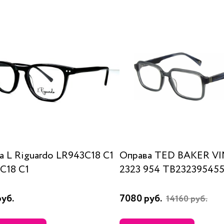
а L Riguardo LR943C18 C1
Оправа TED BAKER V
C18 C1
2323 954 TB23239545
уб.
7080 руб.
14160 руб.