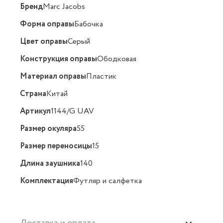
Бренд
Marc Jacobs
Форма оправы
Бабочка
Цвет оправы
Серый
Конструкция оправы
Ободковая
Материал оправы
Пластик
Страна
Китай
Артикул
1144/G UAV
Размер окуляра
55
Размер переносицы
15
Длина заушника
140
Комплектация
Футляр и салфетка
Доставка и оплата