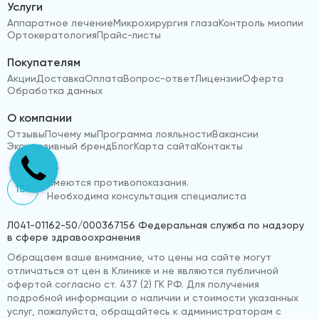
Услуги
Аппаратное лечение
Микрохирургия глаза
Контроль миопии
Ортокератология
Прайс-листы
Покупателям
Акции
Доставка
Оплата
Вопрос-ответ
Лицензии
Оферта
Обработка данных
О компании
Отзывы
Почему мы
Программа лояльности
Вакансии
Эксклюзивный бренд
Блог
Карта сайта
Контакты
Имеются противопоказания.
18+
Необходима консультация специалиста
Л041-01162-50/000367156 Федеральная служба по надзору
в сфере здравоохранения
Обращаем ваше внимание, что цены на сайте могут
отличаться от цен в Клинике и не являются публичной
офертой согласно ст. 437 (2) ГК РФ. Для получения
подробной информации о наличии и стоимости указанных
услуг, пожалуйста, обращайтесь к администраторам с