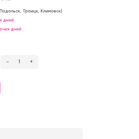
Подольск
,
Троицк
,
Климовск
)
х дней
бочих дней
–
1
+