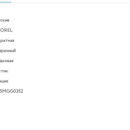
ские
OREL
ратная
зрачный
дковая
стик
нция
15MGG0352