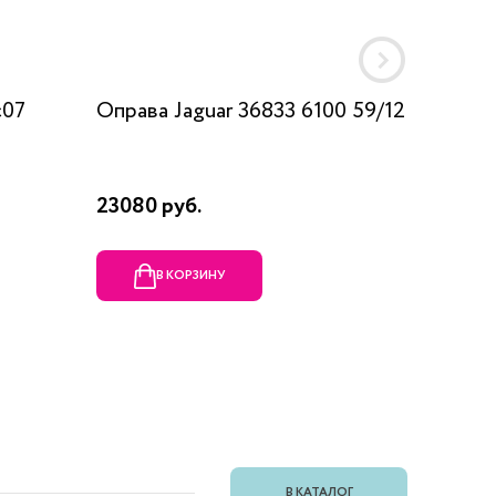
c07
Оправа Jaguar 36833 6100 59/12
Оправа
23080 руб.
1990 ру
В КОРЗИНУ
В
В КАТАЛОГ