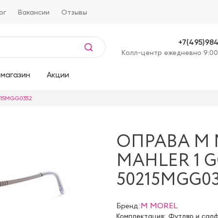
ог
Вакансии
Отзывы
+7(495)98
Kолл-центр ежедневно 9:00
магазин
Акции
215MGG0352
ОПРАВА M
MAHLER 1 G
50215MGG0
Бренд:
M MOREL
Комплектация:
Футляр и сал