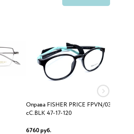
Оправа FISHER PRICE FPVN/034
Оправа
сC.BLK 47-17-120
6760 руб.
1990 ру