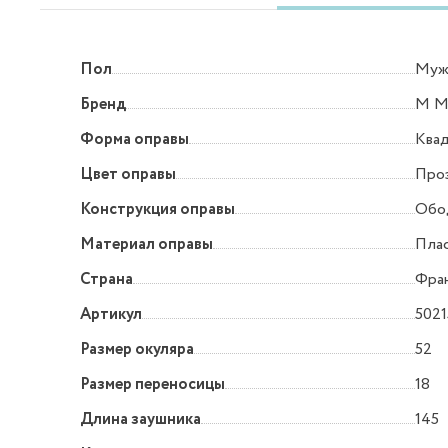
Пол
Муж
Бренд
M M
Форма оправы
Квад
Цвет оправы
Про
Конструкция оправы
Обо
Материал оправы
Пла
Страна
Фра
Артикул
502
Размер окуляра
52
Размер переносицы
18
Длина заушника
145