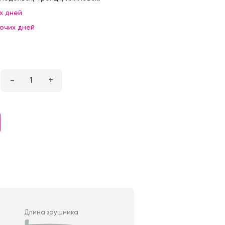
х дней
бочих дней
–
1
+
Длина заушника