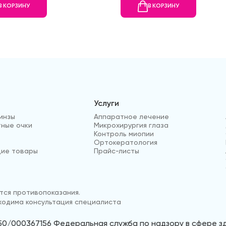
В КОРЗИНУ
В КОРЗИНУ
Услуги
инзы
Аппаратное лечение
ные очки
Микрохирургия глаза
Контроль миопии
Ортокератология
ие товары
Прайс-листы
ся противопоказания.
одима консультация специалиста
50/000367156 Федеральная служба по надзору в сфере 