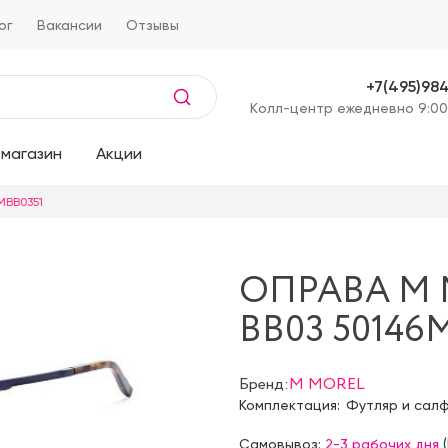
ог
Вакансии
Отзывы
+7(495)98
Kолл-центр ежедневно 9:00
магазин
Акции
MBB0351
ОПРАВА M 
BB03 50146
Бренд:
M MOREL
Комплектация:
Футляр и сал
Самовывоз:
2-3 рабочих дня
(