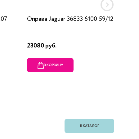
c07
Оправа Jaguar 36833 6100 59/12
Оправа
23080 руб.
1990 ру
В КОРЗИНУ
В
В КАТАЛОГ