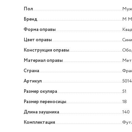
Пол
Муж
Бренд
M M
Форма оправы
Квад
Цвет оправы
Син
Конструкция оправы
Обо
Материал оправы
Мет
Страна
Фра
Артикул
501
Размер окуляра
51
Размер переносицы
18
Длина заушника
140
Комплектация
Футл