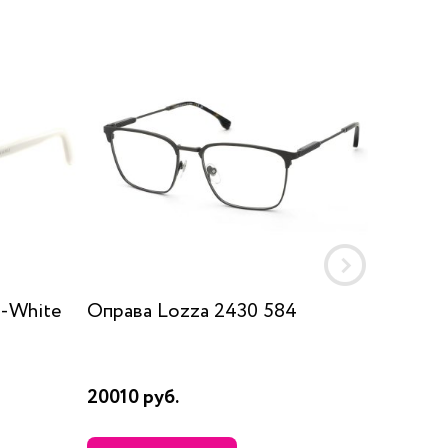
5-White
Оправа Lozza 2430 584
Оправа
20010 руб.
4310 ру