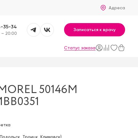
Адреса
4-35-34
Записаться к врачу
 – 20:00
Статус заказа
MOREL 50146M
MBB0351
фетка
Подольск
,
Троицк
,
Климовск
)