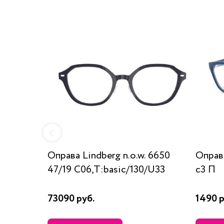
Оправа Lindberg n.o.w. 6650
Оправ
47/19 C06,T:basic/130/U33
c3 П
73090 руб.
1490 р