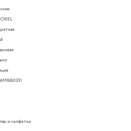
ские
OREL
ратная
ий
дковая
алл
нция
46MBB0351
яр и салфетка