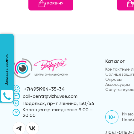
В КОРЗИНУ
Заказать звонок
Каталог
Контактные л
Солнцезащит
Оправы
Аксессуары
+7(495)984-35-34
Сопутствующ
call-centr@vizhuvse.com
Подольск, пр-т Ленина, 150/54
Kолл-центр ежедневно 9:00 –
Имеют
20:00
18+
Необх
Л041-01162-