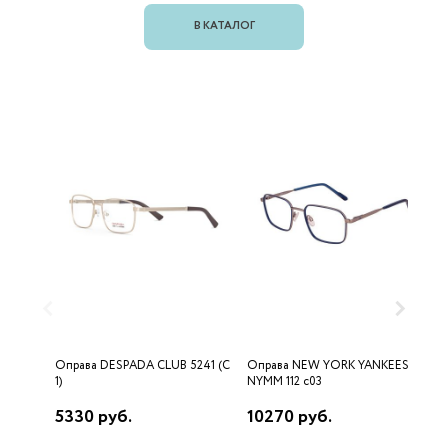
В КАТАЛОГ
Оправа DESPADA CLUB 5241 (C
Оправа NEW YORK YANKEES
О
1)
NYMM 112 c03
5330 руб.
10270 руб.
5