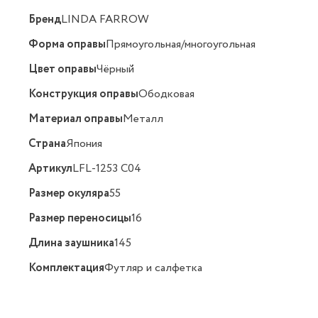
Бренд
LINDA FARROW
Форма оправы
Прямоугольная/многоугольная
Цвет оправы
Чёрный
Конструкция оправы
Ободковая
Материал оправы
Металл
Страна
Япония
Артикул
LFL-1253 C04
Размер окуляра
55
Размер переносицы
16
Длина заушника
145
Комплектация
Футляр и салфетка