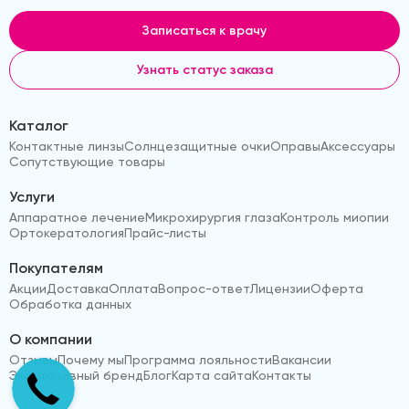
Записаться к врачу
Узнать статус заказа
Каталог
Контактные линзы
Солнцезащитные очки
Оправы
Аксессуары
Сопутствующие товары
Услуги
Аппаратное лечение
Микрохирургия глаза
Контроль миопии
Ортокератология
Прайс-листы
Покупателям
Акции
Доставка
Оплата
Вопрос-ответ
Лицензии
Оферта
Обработка данных
О компании
Отзывы
Почему мы
Программа лояльности
Вакансии
Эксклюзивный бренд
Блог
Карта сайта
Контакты