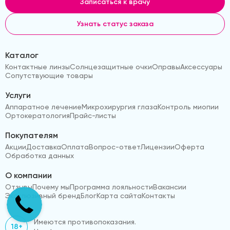
Записаться к врачу
Узнать статус заказа
Каталог
Контактные линзы
Солнцезащитные очки
Оправы
Аксессуары
Сопутствующие товары
Услуги
Аппаратное лечение
Микрохирургия глаза
Контроль миопии
Ортокератология
Прайс-листы
Покупателям
Акции
Доставка
Оплата
Вопрос-ответ
Лицензии
Оферта
Обработка данных
О компании
Отзывы
Почему мы
Программа лояльности
Вакансии
Эксклюзивный бренд
Блог
Карта сайта
Контакты
Имеются противопоказания.
18+