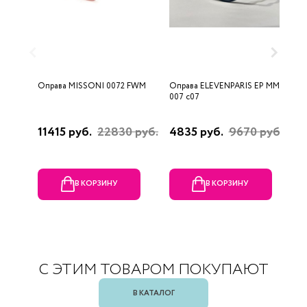
Оправа MISSONI 0072 FWM
Оправа ELEVENPARIS EP MM
О
007 c07
11415 руб.
22830 руб.
4835 руб.
9670 руб.
1
р
В КОРЗИНУ
В КОРЗИНУ
С ЭТИМ ТОВАРОМ ПОКУПАЮТ
В КАТАЛОГ