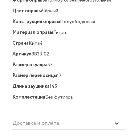
Форма оправы
Прямоугольная/многоугольная
Цвет оправы
Чёрный
Конструкция оправы
Полуободковая
Материал оправы
Титан
Страна
Китай
Артикул
8833-02
Размер окуляра
57
Размер переносицы
17
Длина заушника
145
Комплектация
Без футляра
Доставка и оплата