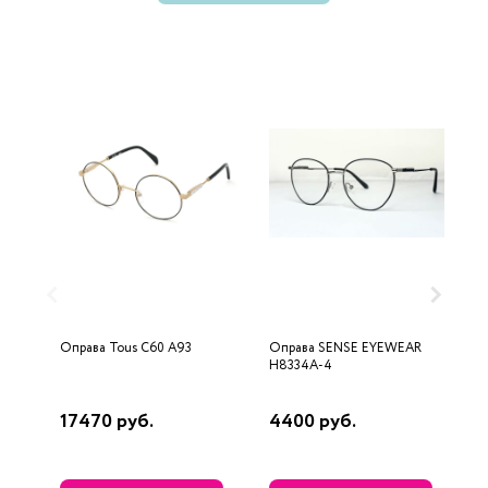
Оправа Tous C60 A93
Оправа SENSE EYEWEAR
О
H8334A-4
17470 руб.
4400 руб.
9