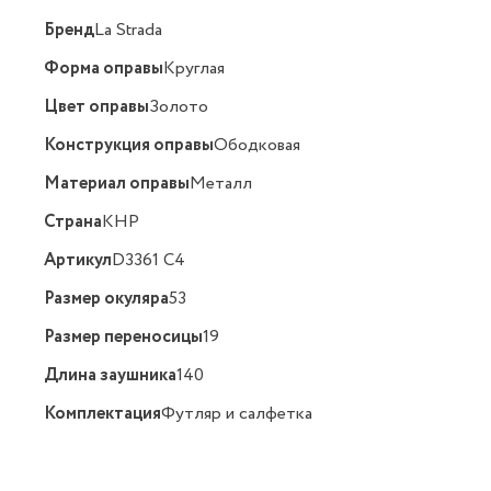
Бренд
La Strada
Форма оправы
Круглая
Цвет оправы
Золото
Конструкция оправы
Ободковая
Материал оправы
Металл
Страна
КНР
Артикул
D3361 C4
Размер окуляра
53
Размер переносицы
19
Длина заушника
140
Комплектация
Футляр и салфетка