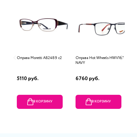
Оправа Moretti A82489 c2
Оправа Hot Wheels HWV167
О
NAVY
5110 руб.
6760 руб.
1
В КОРЗИНУ
В КОРЗИНУ