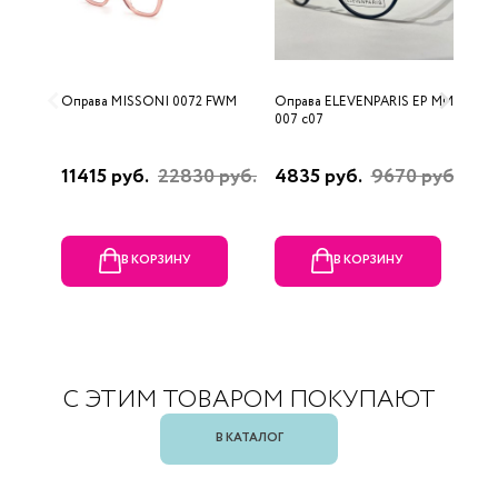
Оправа MISSONI 0072 FWM
Оправа ELEVENPARIS EP MM
О
007 c07
11415 руб.
22830 руб.
4835 руб.
9670 руб.
1
р
В КОРЗИНУ
В КОРЗИНУ
С ЭТИМ ТОВАРОМ ПОКУПАЮТ
В КАТАЛОГ