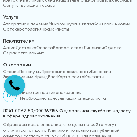
Сопутствующие товары
Услуги
Аппаратное лечение
Микрохирургия глаза
Контроль миопии
Ортокератология
Прайс-листы
Покупателям
Акции
Доставка
Оплата
Вопрос-ответ
Лицензии
Оферта
Обработка данных
О компании
Отзывы
Почему мы
Программа лояльности
Вакансии
Эксклюзивный бренд
Блог
Карта сайта
Контакты
Имеются противопоказания.
18+
Необходима консультация специалиста
Л041-01162-50/000367156 Федеральная служба по надзору
в сфере здравоохранения
Обращаем ваше внимание, что цены на сайте могут
отличаться от цен в Клинике и не являются публичной
офертой согласно ст. 437 (2) ГК РФ. Для получения