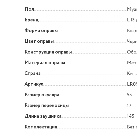
Пол
Муж
Бренд
L Ri
Форма оправы
Квад
Цвет оправы
Чёр
Конструкция оправы
Обо
Материал оправы
Мет
Страна
Кит
Артикул
LR8
Размер окуляра
55
Размер переносицы
17
Длина заушника
145
Комплектация
Без 