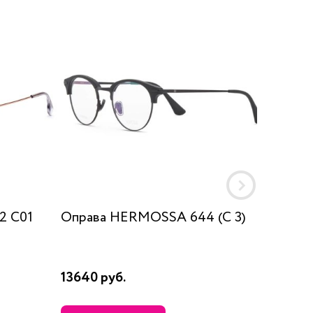
22 C01
Оправа HERMOSSA 644 (C 3)
Оправ
LONDON
13640 руб.
12170 р