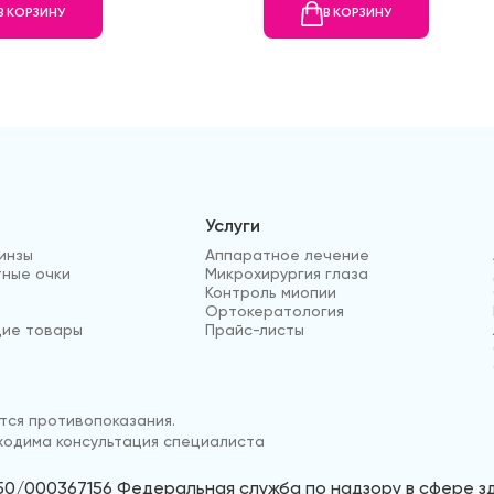
В КОРЗИНУ
В КОРЗИНУ
Услуги
инзы
Аппаратное лечение
ные очки
Микрохирургия глаза
Контроль миопии
Ортокератология
ие товары
Прайс-листы
ся противопоказания.
одима консультация специалиста
50/000367156 Федеральная служба по надзору в сфере 