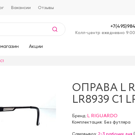
ог
Вакансии
Отзывы
+7(495)98
Kолл-центр ежедневно 9:00
магазин
Акции
 C1
ОПРАВА L 
LR8939 C1 L
Бренд:
L RIGUARDO
Комплектация:
Без футляра
Самовывоз:
2-3 рабочих дня
(