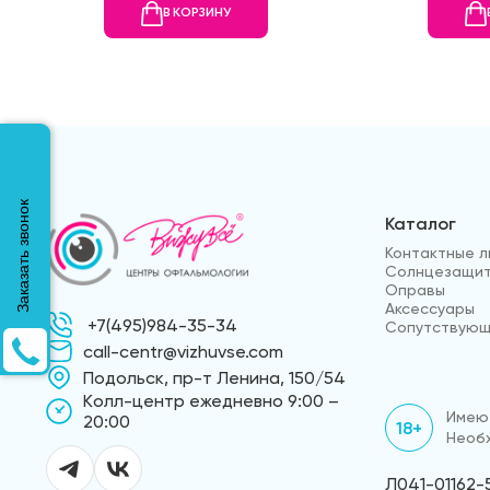
В КОРЗИНУ
Заказать звонок
Каталог
Контактные л
Солнцезащит
Оправы
Аксессуары
+7(495)984-35-34
Сопутствующ
call-centr@vizhuvse.com
Подольск, пр-т Ленина, 150/54
Kолл-центр ежедневно 9:00 –
Имеют
20:00
18+
Необх
Л041-01162-