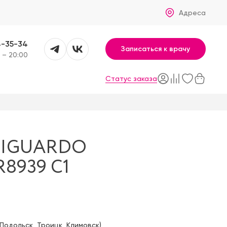
Адреса
4-35-34
Записаться к врачу
 – 20:00
Статус заказа
RIGUARDO
R8939 C1
Подольск
,
Троицк
,
Климовск
)