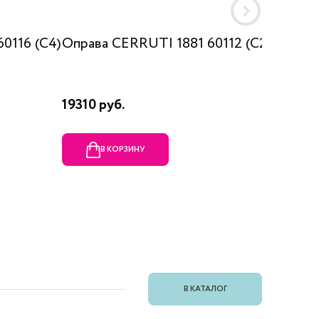
0116 (C4)
Оправа CERRUTI 1881 60112 (C2)
Оправ
007 c0
19310 руб.
4835 р
В КОРЗИНУ
В
В КАТАЛОГ