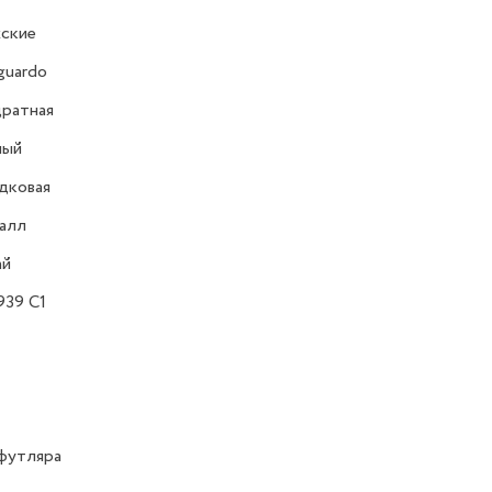
ские
guardo
ратная
ный
дковая
алл
ай
939 C1
футляра