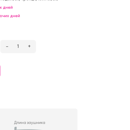
х дней
бочих дней
–
1
+
Длина заушника