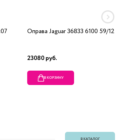
c07
Оправа Jaguar 36833 6100 59/12
Оправа
23080 руб.
1990 ру
В КОРЗИНУ
В
В КАТАЛОГ