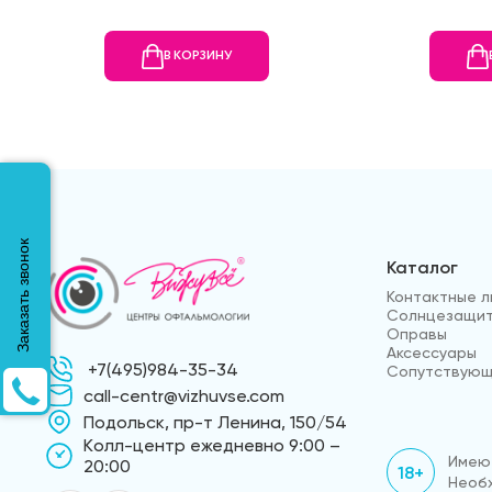
В КОРЗИНУ
Заказать звонок
Каталог
Контактные л
Солнцезащит
Оправы
Аксессуары
+7(495)984-35-34
Сопутствующ
call-centr@vizhuvse.com
Подольск, пр-т Ленина, 150/54
Kолл-центр ежедневно 9:00 –
Имеют
20:00
18+
Необх