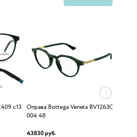
2409 c13
Оправа Bottega Veneta BV1263O-
Оправа
004 48
43830 руб.
3450 р