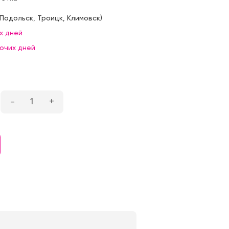
Подольск
,
Троицк
,
Климовск
)
х дней
бочих дней
–
1
+