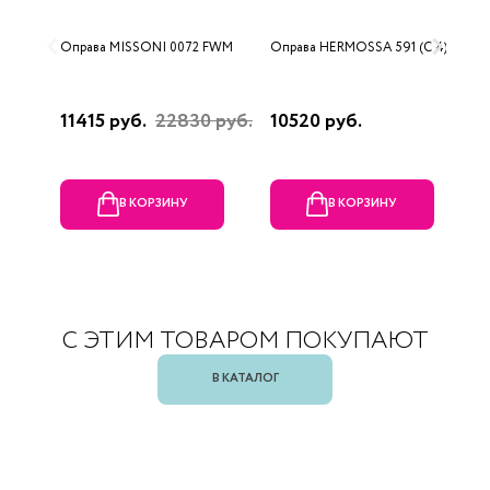
Оправа MISSONI 0072 FWM
Оправа HERMOSSA 591 (C 4)
О
0
11415 руб.
22830 руб.
10520 руб.
4
В КОРЗИНУ
В КОРЗИНУ
С ЭТИМ ТОВАРОМ ПОКУПАЮТ
В КАТАЛОГ