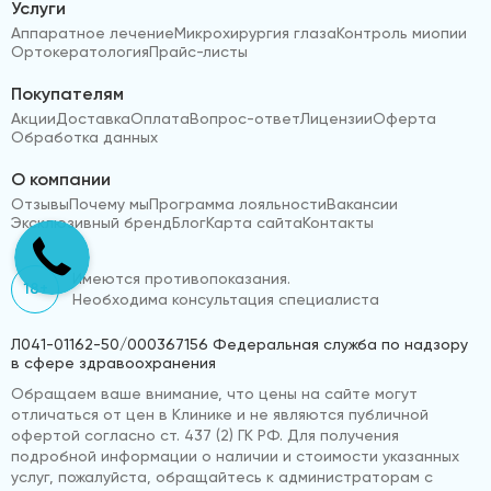
Услуги
Аппаратное лечение
Микрохирургия глаза
Контроль миопии
Ортокератология
Прайс-листы
Покупателям
Акции
Доставка
Оплата
Вопрос-ответ
Лицензии
Оферта
Обработка данных
О компании
Отзывы
Почему мы
Программа лояльности
Вакансии
Эксклюзивный бренд
Блог
Карта сайта
Контакты
Имеются противопоказания.
18+
Необходима консультация специалиста
Л041-01162-50/000367156 Федеральная служба по надзору
в сфере здравоохранения
Обращаем ваше внимание, что цены на сайте могут
отличаться от цен в Клинике и не являются публичной
офертой согласно ст. 437 (2) ГК РФ. Для получения
подробной информации о наличии и стоимости указанных
услуг, пожалуйста, обращайтесь к администраторам с