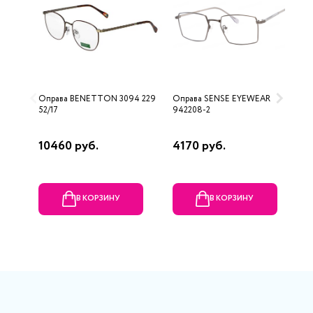
Оправа BENETTON 3094 229
Оправа SENSE EYEWEAR
О
52/17
942208-2
10460 руб.
4170 руб.
8
В КОРЗИНУ
В КОРЗИНУ