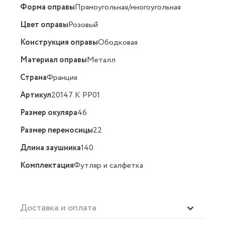
Форма оправы
Прямоугольная/многоугольная
Цвет оправы
Розовый
Конструкция оправы
Ободковая
Материал оправы
Металл
Страна
Франция
Артикул
20147 K PP01
Размер окуляра
46
Размер переносицы
22
Длина заушника
140
Комплектация
Футляр и салфетка
Доставка и оплата