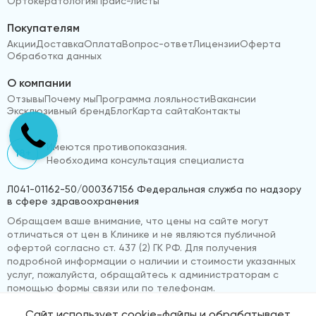
Ортокератология
Прайс-листы
Покупателям
Акции
Доставка
Оплата
Вопрос-ответ
Лицензии
Оферта
Обработка данных
О компании
Отзывы
Почему мы
Программа лояльности
Вакансии
Эксклюзивный бренд
Блог
Карта сайта
Контакты
Имеются противопоказания.
18+
Необходима консультация специалиста
Л041-01162-50/000367156 Федеральная служба по надзору
в сфере здравоохранения
Обращаем ваше внимание, что цены на сайте могут
отличаться от цен в Клинике и не являются публичной
офертой согласно ст. 437 (2) ГК РФ. Для получения
подробной информации о наличии и стоимости указанных
услуг, пожалуйста, обращайтесь к администраторам с
помощью формы связи или по телефонам.
Сайт использует cookie-файлы и обрабатывает