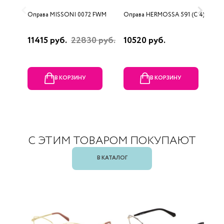
Оправа MISSONI 0072 FWM
Оправа HERMOSSA 591 (C 4)
О
0
11415 руб.
22830 руб.
10520 руб.
4
В КОРЗИНУ
В КОРЗИНУ
С ЭТИМ ТОВАРОМ ПОКУПАЮТ
В КАТАЛОГ