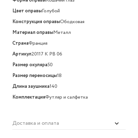
Форма оправы
Кошачий глаз
Цвет оправы
Голубой
Конструкция оправы
Ободковая
Материал оправы
Металл
Страна
Франция
Артикул
20117 K PB 06
Размер окуляра
50
Размер переносицы
18
Длина заушника
140
Комплектация
Футляр и салфетка
Доставка и оплата