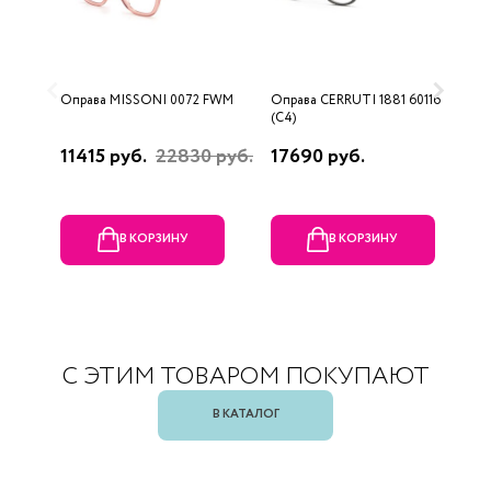
Оправа MISSONI 0072 FWM
Оправа CERRUTI 1881 60116
О
(C4)
(
11415 руб.
22830 руб.
17690 руб.
1
В КОРЗИНУ
В КОРЗИНУ
С ЭТИМ ТОВАРОМ ПОКУПАЮТ
В КАТАЛОГ