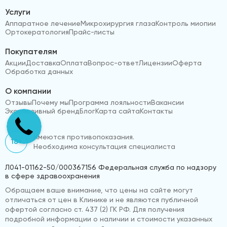
Услуги
Аппаратное лечение
Микрохирургия глаза
Контроль миопии
Ортокератология
Прайс-листы
Покупателям
Акции
Доставка
Оплата
Вопрос-ответ
Лицензии
Оферта
Обработка данных
О компании
Отзывы
Почему мы
Программа лояльности
Вакансии
Эксклюзивный бренд
Блог
Карта сайта
Контакты
Имеются противопоказания.
18+
Необходима консультация специалиста
Л041-01162-50/000367156 Федеральная служба по надзору
в сфере здравоохранения
Обращаем ваше внимание, что цены на сайте могут
отличаться от цен в Клинике и не являются публичной
офертой согласно ст. 437 (2) ГК РФ. Для получения
подробной информации о наличии и стоимости указанных