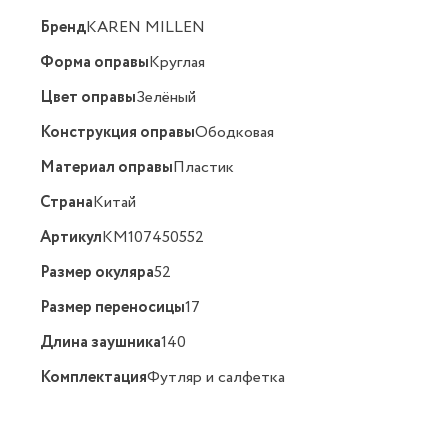
Бренд
KAREN MILLEN
Форма оправы
Круглая
Цвет оправы
Зелёный
Конструкция оправы
Ободковая
Материал оправы
Пластик
Страна
Китай
Артикул
KM107450552
Размер окуляра
52
Размер переносицы
17
Длина заушника
140
Комплектация
Футляр и салфетка