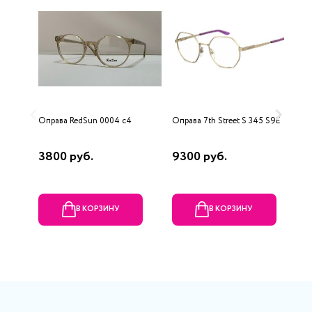
Оправа RedSun 0004 c4
Оправа 7th Street S 345 S9E
О
3800 руб.
9300 руб.
5
В КОРЗИНУ
В КОРЗИНУ