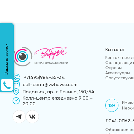
Заказать звонок
Каталог
Контактные л
Солнцезащит
Оправы
Аксессуары
+7(495)984-35-34
Сопутствующ
call-centr@vizhuvse.com
Подольск, пр-т Ленина, 150/54
Kолл-центр ежедневно 9:00 –
Имеют
20:00
18+
Необх
Л041-01162-
Обращаем ваш