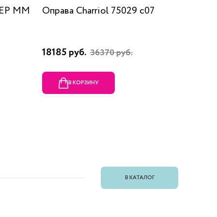
 EP MM
Оправа Charriol 75029 c07
Оправа
18185 руб.
23080 
36370 руб.
В КОРЗИНУ
В
В КАТАЛОГ