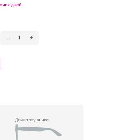
бочих дней
–
1
+
Длина заушника