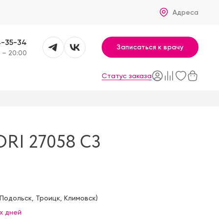
Адреса
4-35-34
Записаться к врачу
 – 20:00
Статус заказа
RI 27058 C3
Подольск
,
Троицк
,
Климовск
)
х дней