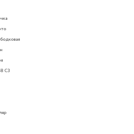
очка
ото
ободковая
н
ея
8 C3
ляр