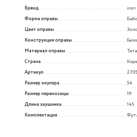
Бренд
irori
Форма оправы
Баб
Цвет оправы
Зол
Конструкция оправы
Без
Материал оправы
Тита
Страна
Кор
Артикул
2705
Размер окуляра
54
Размер переносицы
19
Длина заушника
145
Комплектация
Фут