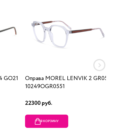
4 GO21
Оправа MOREL LENVIK 2 GR05
Оправа
10249OGR0551
22300 руб.
51480 
В КОРЗИНУ
В