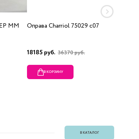
 EP MM
Оправа Charriol 75029 c07
Оправа
18185 руб.
23080 
36370 руб.
В КОРЗИНУ
В
В КАТАЛОГ