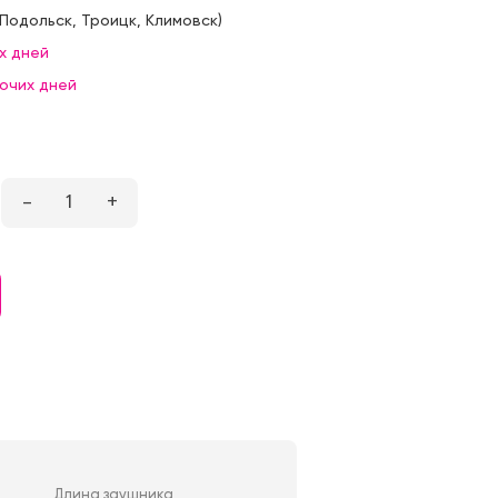
Подольск
,
Троицк
,
Климовск
)
х дней
бочих дней
–
1
+
Длина заушника