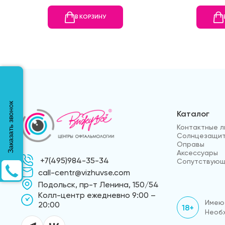
В КОРЗИНУ
Заказать звонок
Каталог
Контактные л
Солнцезащит
Оправы
Аксессуары
+7(495)984-35-34
Сопутствующ
call-centr@vizhuvse.com
Подольск, пр-т Ленина, 150/54
Kолл-центр ежедневно 9:00 –
Имеют
20:00
18+
Необх