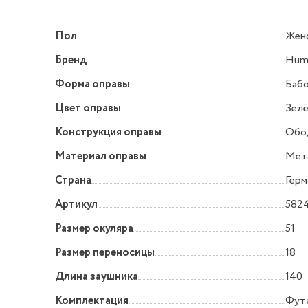
Пол
Жен
Бренд
Hump
Форма оправы
Баб
Цвет оправы
Зел
Конструкция оправы
Обо
Материал оправы
Мет
Страна
Герм
Артикул
5824
Размер окуляра
51
Размер переносицы
18
Длина заушника
140
Комплектация
Футл