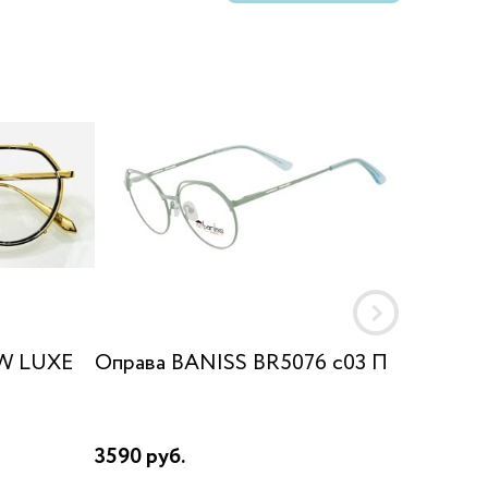
W LUXE
Оправа BANISS BR5076 c03 П
Оправа
URSA_
3590 руб.
42950 