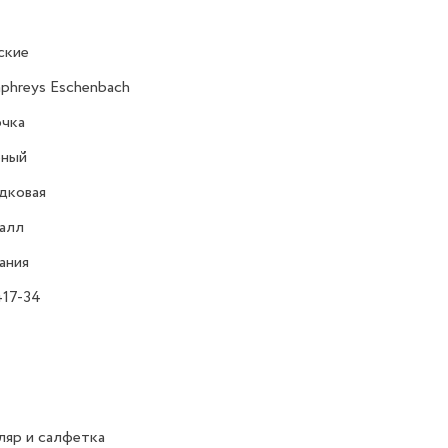
ские
hreys Eschenbach
очка
ёный
дковая
алл
ания
17-34
яр и салфетка