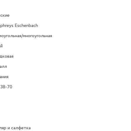
ские
hreys Eschenbach
оугольная/многоугольная
ий
дковая
алл
ания
338-70
яр и салфетка