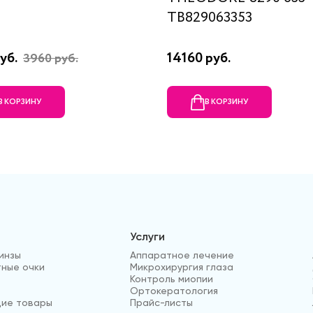
TB829063353
уб.
14160 руб.
3960 руб.
В КОРЗИНУ
В КОРЗИНУ
Услуги
инзы
Аппаратное лечение
ные очки
Микрохирургия глаза
Контроль миопии
Ортокератология
ие товары
Прайс-листы