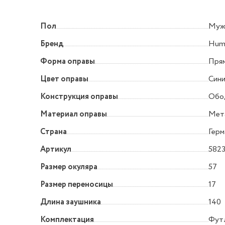
Пол
Муж
Бренд
Hump
Форма оправы
Прям
Цвет оправы
Син
Конструкция оправы
Обо
Материал оправы
Мет
Страна
Герм
Артикул
582
Размер окуляра
57
Размер переносицы
17
Длина заушника
140
Комплектация
Футл