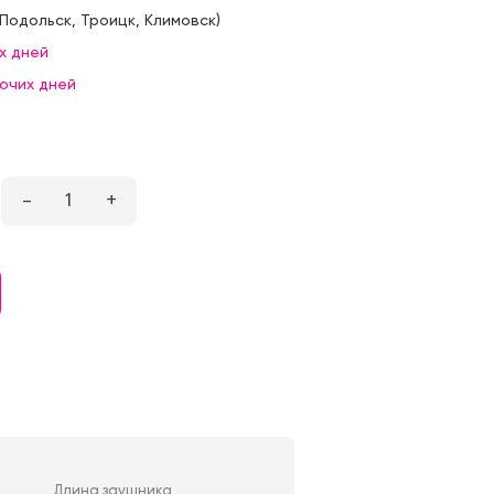
Подольск
,
Троицк
,
Климовск
)
х дней
бочих дней
–
1
+
Длина заушника