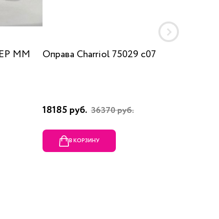
 EP MM
Оправа Charriol 75029 c07
Оправа
18185 руб.
23080 
36370 руб.
В КОРЗИНУ
В