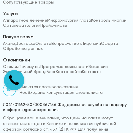
Сопутствующие товары
Услуги
Аппаратное лечение
Микрохирургия глаза
Контроль миопии
Ортокератология
Прайс-листы
Покупателям
Акции
Доставка
Оплата
Вопрос-ответ
Лицензии
Оферта
Обработка данных
О компании
Отзывы
Почему мы
Программа лояльности
Вакансии
Эксклюзивный бренд
Блог
Карта сайта
Контакты
Имеются противопоказания.
18+
Необходима консультация специалиста
Л041-01162-50/000367156 Федеральная служба по надзору
в сфере здравоохранения
Обращаем ваше внимание, что цены на сайте могут
отличаться от цен в Клинике и не являются публичной
офертой согласно ст. 437 (2) ГК РФ. Для получения