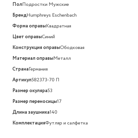
Пол
Подростки Мужские
Бренд
Humphreys Eschenbach
Форма оправы
Квадратная
Цвет оправы
Синий
Конструкция оправы
Ободковая
Материал оправы
Металл
Страна
Германия
Артикул
582373-70 П
Размер окуляра
53
Размер переносицы
17
Длина заушника
140
Комплектация
Футляр и салфетка