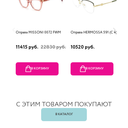
Оправа MISSONI 0072 FWM
Оправа HERMOSSA 591 (C 4)
О
0
11415 руб.
22830 руб.
10520 руб.
4
В КОРЗИНУ
В КОРЗИНУ
С ЭТИМ ТОВАРОМ ПОКУПАЮТ
В КАТАЛОГ