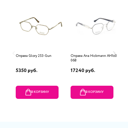
Оправа Glory 253-Gun
Оправа Ana Hickmann AH1607
О
06B
0
5350 руб.
17240 руб.
2
В КОРЗИНУ
В КОРЗИНУ