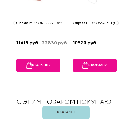
Оправа MISSONI 0072 FWM
Оправа HERMOSSA 591 (C 4)
О
0
11415 руб.
22830 руб.
10520 руб.
4
В КОРЗИНУ
В КОРЗИНУ
С ЭТИМ ТОВАРОМ ПОКУПАЮТ
В КАТАЛОГ