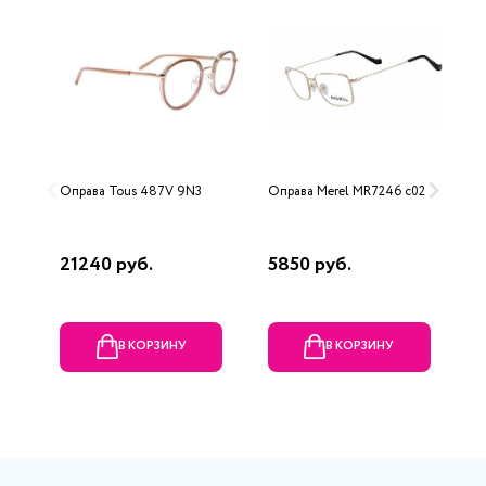
Оправа Tous 487V 9N3
Оправа Merel MR7246 c02
О
P
21240 руб.
5850 руб.
1
р
В КОРЗИНУ
В КОРЗИНУ