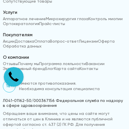
Сопутствующие товары
Услуги
Аппаратное лечение
Микрохирургия глаза
Контроль миопии
Ортокератология
Прайс-листы
Покупателям
Акции
Доставка
Оплата
Вопрос-ответ
Лицензии
Оферта
Обработка данных
О компании
Отзывы
Почему мы
Программа лояльности
Вакансии
Эксклюзивный бренд
Блог
Карта сайта
Контакты
Имеются противопоказания.
18+
Необходима консультация специалиста
Л041-01162-50/000367156 Федеральная служба по надзору
в сфере здравоохранения
Обращаем ваше внимание, что цены на сайте могут
отличаться от цен в Клинике и не являются публичной
офертой согласно ст. 437 (2) ГК РФ. Для получения