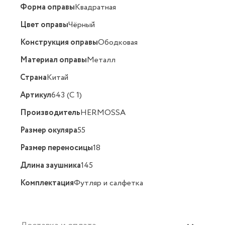
Форма оправы
Квадратная
Цвет оправы
Чёрный
Конструкция оправы
Ободковая
Материал оправы
Металл
Страна
Китай
Артикул
643 (C 1)
Производитель
HERMOSSA
Размер окуляра
55
Размер переносицы
18
Длина заушника
145
Комплектация
Футляр и салфетка