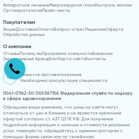
Аппаратное лечение
Микрохирургия глаза
Контроль миопии
Ортокератология
Прайс-листы
Покупателям
Акции
Доставка
Оплата
Вопрос-ответ
Лицензии
Оферта
Обработка данных
О компании
Отзывы
Почему мы
Программа лояльности
Вакансии
Эксклюзивный бренд
Блог
Карта сайта
Контакты
Имеются противопоказания.
18+
Необходима консультация специалиста
Л041-01162-50/000367156 Федеральная служба по надзору
в сфере здравоохранения
Обращаем ваше внимание, что цены на сайте могут
отличаться от цен в Клинике и не являются публичной
офертой согласно ст. 437 (2) ГК РФ. Для получения
подробной информации о наличии и стоимости указанных
услуг, пожалуйста, обращайтесь к администраторам с
помощью формы связи или по телефонам.