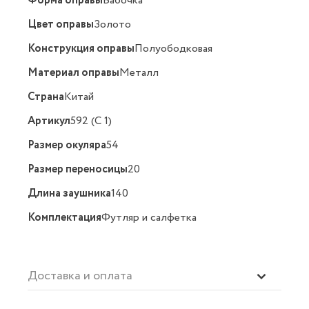
Форма оправы
Бабочка
Цвет оправы
Золото
Конструкция оправы
Полуободковая
Материал оправы
Металл
Страна
Китай
Артикул
592 (C 1)
Размер окуляра
54
Размер переносицы
20
Длина заушника
140
Комплектация
Футляр и салфетка
Доставка и оплата