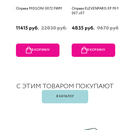
Оправа MISSONI 0072 FWM
Оправа ELEVENPARIS EP MM
О
007 c07
11415 руб.
22830 руб.
4835 руб.
9670 руб.
1
р
В КОРЗИНУ
В КОРЗИНУ
С ЭТИМ ТОВАРОМ ПОКУПАЮТ
В КАТАЛОГ