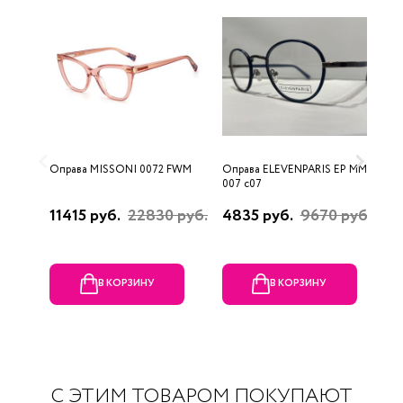
Оправа MISSONI 0072 FWM
Оправа ELEVENPARIS EP MM
О
007 c07
11415 руб.
22830 руб.
4835 руб.
9670 руб.
1
р
В КОРЗИНУ
В КОРЗИНУ
С ЭТИМ ТОВАРОМ ПОКУПАЮТ