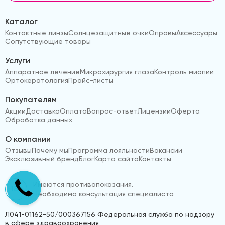
Каталог
Контактные линзы
Солнцезащитные очки
Оправы
Аксессуары
Сопутствующие товары
Услуги
Аппаратное лечение
Микрохирургия глаза
Контроль миопии
Ортокератология
Прайс-листы
Покупателям
Акции
Доставка
Оплата
Вопрос-ответ
Лицензии
Оферта
Обработка данных
О компании
Отзывы
Почему мы
Программа лояльности
Вакансии
Эксклюзивный бренд
Блог
Карта сайта
Контакты
Имеются противопоказания.
18+
Необходима консультация специалиста
Л041-01162-50/000367156 Федеральная служба по надзору
в сфере здравоохранения