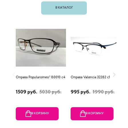
В КАТАЛОГ
Оправа Popularomeo* 80010 с4
Оправа Valencia 32282 c1
О
1509 руб.
5030 руб.
995 руб.
1990 руб.
2
В КОРЗИНУ
В КОРЗИНУ