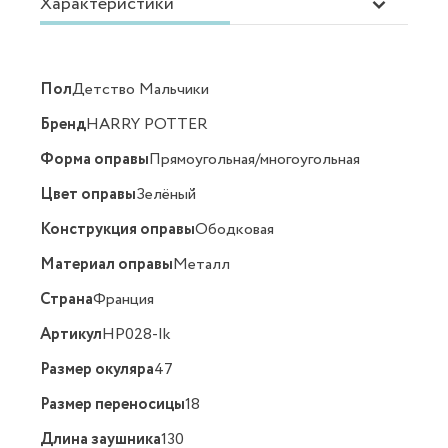
Характеристики
Пол
Детство Мальчики
Бренд
HARRY POTTER
Форма оправы
Прямоугольная/многоугольная
Цвет оправы
Зелёный
Конструкция оправы
Ободковая
Материал оправы
Металл
Страна
Франция
Артикул
HP028-Ik
Размер окуляра
47
Размер переносицы
18
Длина заушника
130